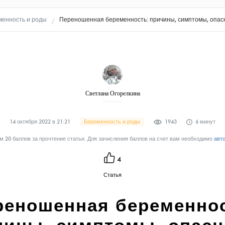
менность и роды
Переношенная беременность: причины, симптомы, опас
Светлана Огорелкина
14 октября 2022 в 21:21
Беременность и роды
1943
6 минут
 20 баллов за прочтение статьи. Для зачисления баллов на счет вам необходимо
авт
4
Статья
реношенная беременнос