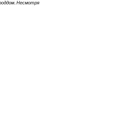
лыша
 роддом. Несмотря