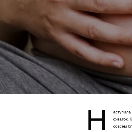
Н
аступила
схваток. 
совсем бл