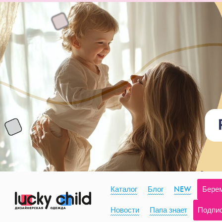
Каталог
Блог
NEW
Берем
Новости
Папа знает
Подпи