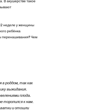
а. В акушерстве такое
азывают
 42 неделе у женщины
ного ребёнка
ны перенашивания? Чем
 в роддом, так как
ику выжидания.
евелениями плода.
не торопился к нам.
схватки и отошли