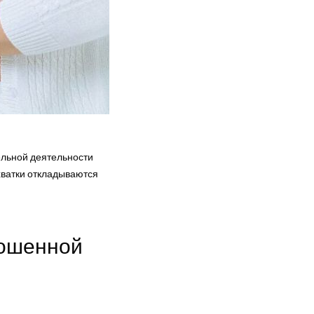
ельной деятельности
схватки откладываются
ношенной