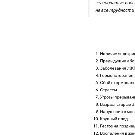
на 
зеленоватые воды.
на все трудности 
Наличие эндокри
Предыдущие абор
Заболевания ЖКТ
Гормонотерапия 
Сбой в гормональ
Стрессы.
Угрозы прерыван
Возраст старше 3
Нарушения в мен
Крупный плод.
Гестоз на поздне
Воспаления в женс