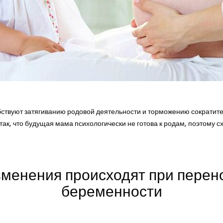
бствуют затягиванию родовой деятельности и торможению сократит
 так, что будущая мама психологически не готова к родам, поэтому 
зменения происходят при пере
беременности