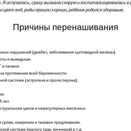
первую покупку для вашего ма
 Я испугалась, сразу вызвала скорую и госпитализировалась в
и цвет вод, роды прошли хорошо, ребёнок родился здоровым.
Причины перенашивания
нных нарушений (диабет, заболевания щитовидной железы).
ты и выкидыши.
 и печени.
на протяжении всей беременности.
ной системе (эстрогена и прогестерона).
ия.
5 лет.
струальном цикле и нерегулярных месячных.
м сроке, ожирение и тазовое предлежание.
кой системе (малого таза, яичников) и т.д.