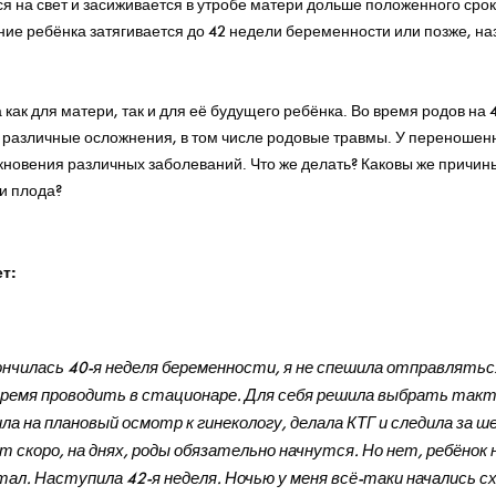
я на свет и засиживается в утробе матери дольше положенного срок
ние ребёнка затягивается до 42 недели беременности или позже, н
 как для матери, так и для её будущего ребёнка. Во время родов на
 различные осложнения, в том числе родовые травмы. У переношен
кновения различных заболеваний. Что же делать? Каковы же причи
и плода?
ет:
кончилась 40-я неделя беременности, я не спешила отправляться
 время проводить в стационаре. Для себя решила выбрать такт
ла на плановый осмотр к гинекологу, делала КТГ и следила за ш
т скоро, на днях, роды обязательно начнутся. Но нет, ребёнок 
Lucky
Child
- дарим 500 рублей
тал. Наступила 42-я неделя. Ночью у меня всё-таки начались 