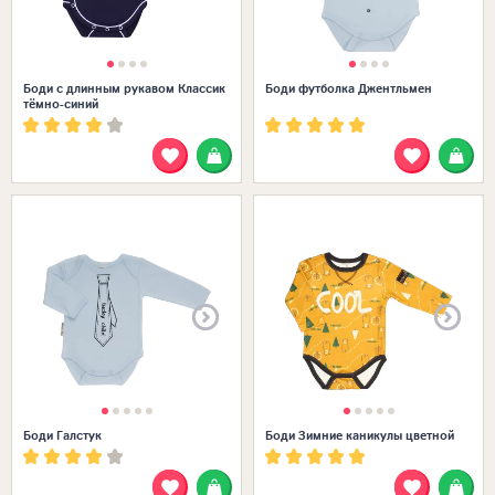
Боди с длинным рукавом Классик
Боди футболка Джентльмен
тёмно-синий
Размеры в наличии:
Боди Галстук
Боди Зимние каникулы цветной