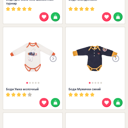
турнир
Размеры в наличии:
Боди Умка молочный
Боди Мужички синий
Размеры в наличии: