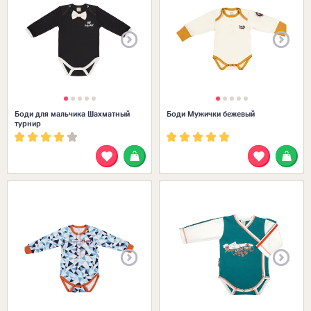
Боди для мальчика Шахматный
Боди Мужички бежевый
турнир
Размеры в наличии: