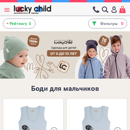
0
Фильтры
0
Боди для мальчиков
Размеры в наличии:
20 (62-68)
20