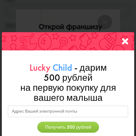
Комментарий
Lucky
Child
- дарим
500 рублей
Добавить комментарий
на первую покупку для
вашего малыша
В этой рубрике также читают
ДОСУГ