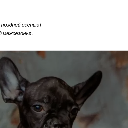
 поздней осенью!
д межсезонья.