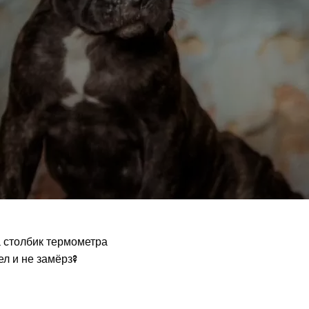
а столбик термометра
ел и не замёрз?