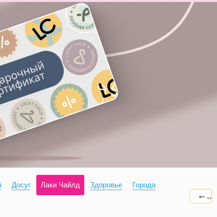
я
Досуг
Лаки Чайлд
Здоровье
Города
←