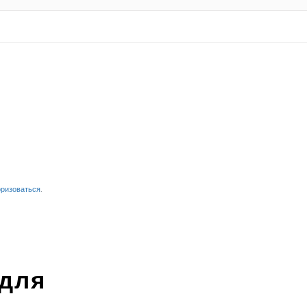
оризоваться
.
для