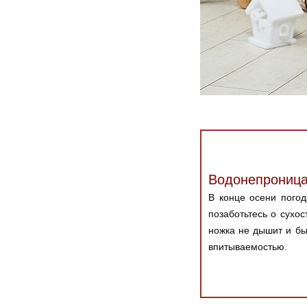
Водонепрониц
В конце осени погод
позаботьтесь о сухо
ножка не дышит и бы
впитываемостью.