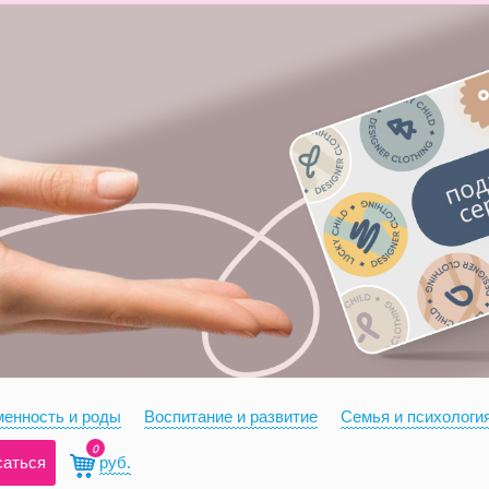
енность и роды
Воспитание и развитие
Семья и психологи
0
саться
руб.