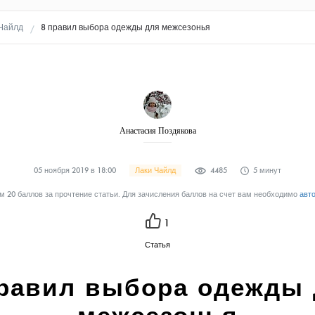
Чайлд
8 правил выбора одежды для межсезонья
Анастасия Поздякова
05 ноября 2019 в 18:00
Лаки Чайлд
4485
5 минут
 20 баллов за прочтение статьи. Для зачисления баллов на счет вам необходимо
авт
1
Статья
правил выбора одежды 