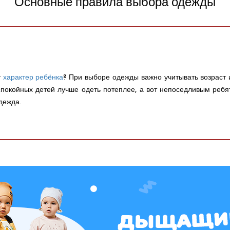
Основные правила выбора одежды
т
характер ребёнка
? При выборе одежды важно учитывать возраст и
покойных детей лучше одеть потеплее, а вот непоседливым реб
дежда.
Lucky
Child
- дарим 500 рублей