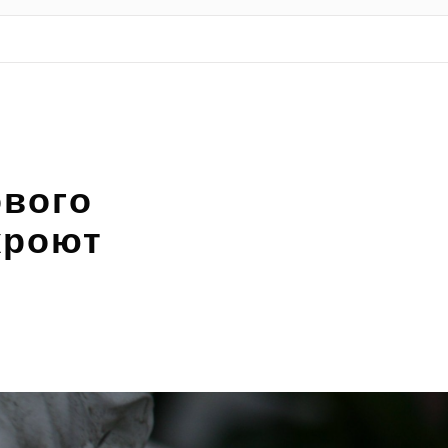
ового
кроют