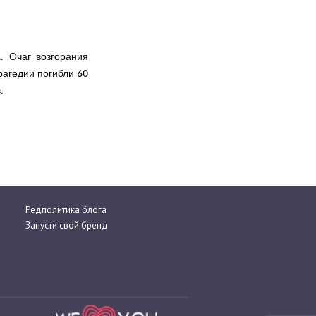
. Очаг возгорания
рагедии погибли 60
.
Редполитика блога
Запусти свой бренд