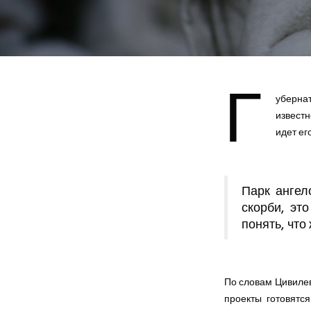
Г
убернат
извест
идет ег
Парк ангел
скорби, эт
понять, что
По словам Цивилев
проекты готовятся