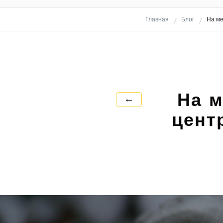
Главная
Блог
На ме
На м
←
цент