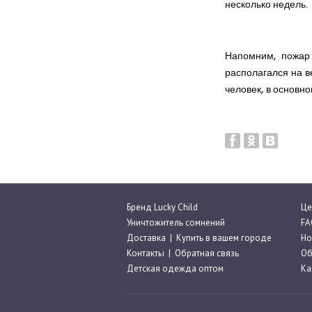
несколько недель.
Напомним, пожар 
располагался на в
человек, в основно
Бренд Lucky Child
Це
Уничтожитель сомнений
FA
Доставка
|
Купить в вашем городе
Но
Контакты
|
Обратная связь
Об
Детская одежда оптом
Ка