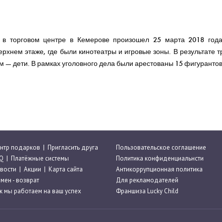
в торговом центре в Кемерове произошел 25 марта 2018 года
ерхнем этаже, где были кинотеатры и игровые зоны. В результате т
м — дети. В рамках уголовного дела были арестованы 15 фигурантов
нтр подарков
|
Пригласить друга
Пользовательское соглашение
Q
|
Платёжные системы
Политика конфиденциальнсти
вости
|
Акции
|
Карта сайта
Антикоррупционная политика
мен - возврат
Для рекламодателей
к мы работаем на ваш успех
Франшиза Lucky Child