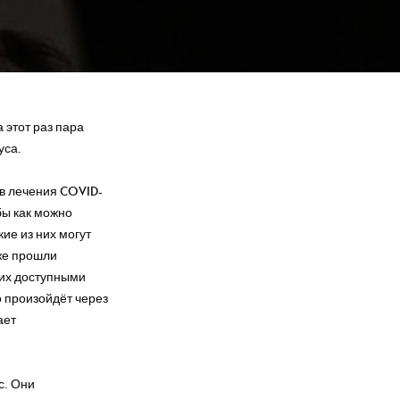
 этот раз пара
уса.
в лечения COVID-
бы как можно
ие из них могут
же прошли
 их доступными
о произойдёт через
ает
с. Они