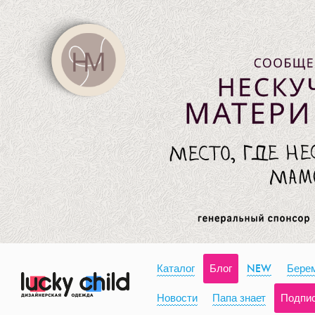
Каталог
Блог
NEW
Берем
Новости
Папа знает
Подпи