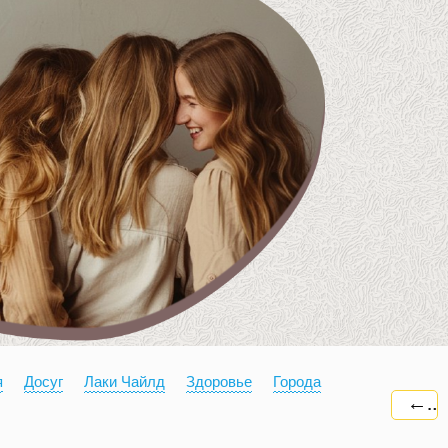
я
Досуг
Лаки Чайлд
Здоровье
Города
←