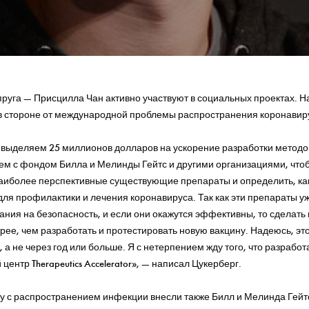
пруга — Присцилла Чан активно участвуют в социальных проектах. На
 в стороне от международной проблемы распространения коронавир
выделяем 25 миллионов долларов на ускорение разработки методо
ем с фондом Билла и Мелинды Гейтс и другими организациями, что
аиболее перспективные существующие препараты и определить, как
ля профилактики и лечения коронавируса. Так как эти препараты у
ания на безопасность, и если они окажутся эффективны, то сделать
рее, чем разработать и протестировать новую вакцину. Надеюсь, эт
 а не через год или больше. Я с нетерпением жду того, что разработ
центр Therapeutics Accelerator», — написал Цукерберг.
бу с распространением инфекции внесли также Билл и Мелинда Гейт