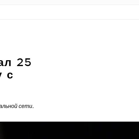
ал 25
 с
альной сети.