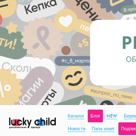
Каталог
Блог
NEW
Берем
Новости
Папа знает
Подпи