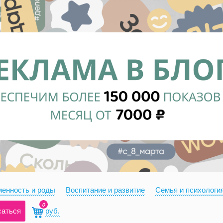
енность и роды
Воспитание и развитие
Семья и психологи
0
саться
руб.