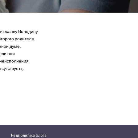
ячеславу Володину
торого родителя.
нной думе.
сли они
е неисполнения
тсутствует»,—
Редполитика блога