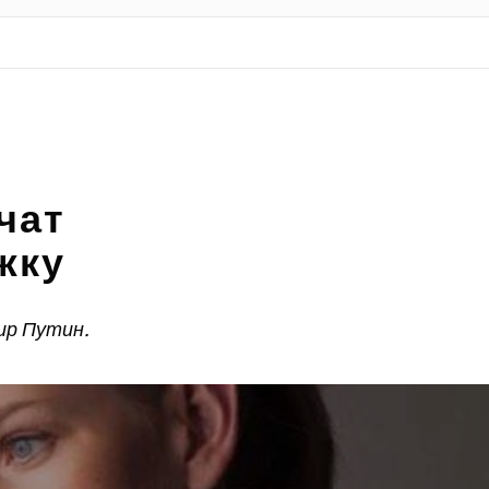
чат
жку
ир Путин.