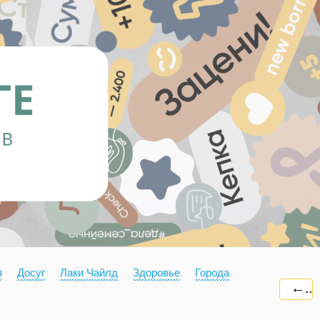
я
Досуг
Лаки Чайлд
Здоровье
Города
←