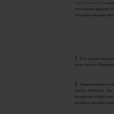
Сейчас у меня трое
сыно
стать мамой девочек. В
Попробую перечислить
1.
Я не успела поступит
хочет учиться. Возмож
2.
Когда появляется пе
мастит, лактостаз… Нет
посиделок с подругами…
вторым и третьим сыном