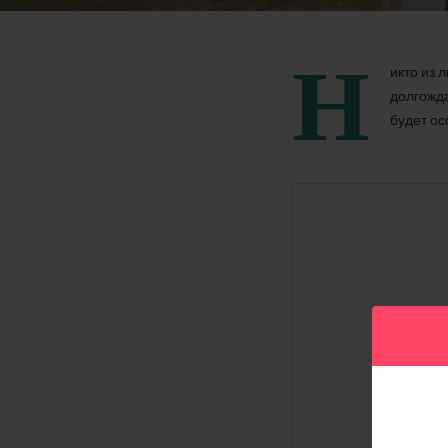
Н
икто из 
долгожда
будет ос