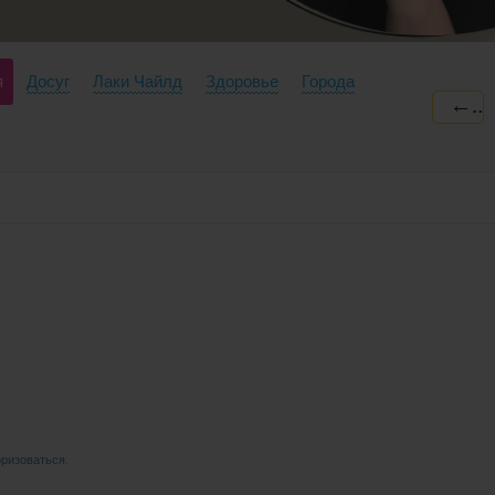
я
Досуг
Лаки Чайлд
Здоровье
Города
←
оризоваться
.