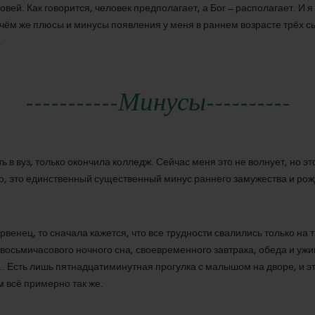
вей. Как говорится, человек предполагает, а Бог – располагает. И я
 чём же плюсы и минусы появления у меня в раннем возрасте трёх с
.
-----------Минусы----------
ь в вуз, только окончила колледж. Сейчас меня это не волнует, но это
но, это единственный существенный минус раннего замужества и рож
рвенец, то сначала кажется, что все трудности свалились только на т
 восьмичасового ночного сна, своевременного завтрака, обеда и ужин
 Есть лишь пятнадцатиминутная прогулка с малышом на дворе, и эт
 всё примерно так же.