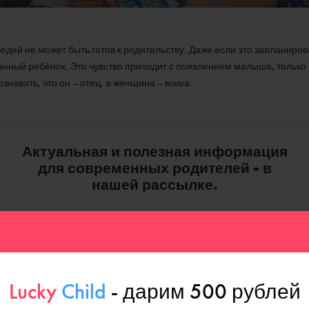
людей не может быть готов к родительству. Даже если это запланир
нный ребёнок. Это чувство приходит с появлением малыша, только 
ознавать, что он – отец, а женщина – мама.
Актуальная и полезная информация
для современных родителей - в
нашей рассылке.
С нами уже более 50 000 подписчиков!
Lucky
Child
- дарим 500 рублей