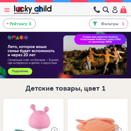
0
Фильтры
1
Детские товары, цвет 1
Размеры в наличии:
РОЗОВЫЙ
ОРАНЖЕВЫЙ
ГО
САЛАТОВЫЙ
МЯТНЫЙ
О