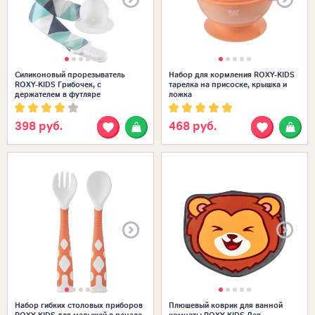
Силиконовый прорезыватель
Набор для кормления ROXY-KIDS
ROXY-KIDS Грибочек, с
тарелка на присоске, крышка и
держателем в футляре
ложка
398 руб.
468 руб.
Размеры в наличии:
МЯТНЫЙ
ОРАНЖЕВЫЙ
Е
СИРЕНЕВЫЙ
Набор гибких столовых приборов
Плюшевый коврик для ванной
ROXY-KIDS для малышей в пенале,
комнаты ROXY-KIDS Лев