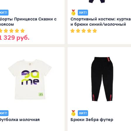
ХИТ!
ХИТ!
Шорты Принцесса Сказки с
Спортивный костюм: куртка
поясом
и брюки синий/молочный
1 329 руб.
ХИТ!
ХИТ!
Футболка молочная
Брюки Зебра футер