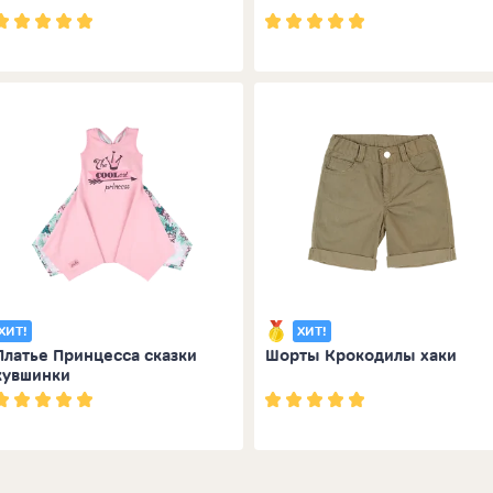
ХИТ!
ХИТ!
Платье Принцесса сказки
Шорты Крокодилы хаки
кувшинки