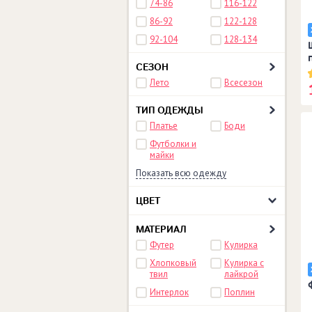
74-86
116-122
86-92
122-128
92-104
128-134
СЕЗОН
Лето
Всесезон
ТИП ОДЕЖДЫ
Платье
Боди
Футболки и
майки
Показать всю одежду
ЦВЕТ
МАТЕРИАЛ
Футер
Кулирка
Хлопковый
Кулирка с
твил
лайкрой
Интерлок
Поплин