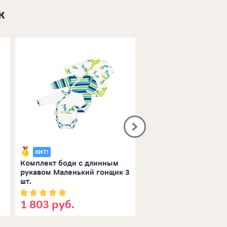
ж
ХИТ!
Комплект боди с длинным
Спортивный костюм:
рукавом Маленький гонщик 3
толстовка и брюки си
шт.
1 803 руб.
3 433 руб.