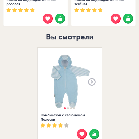
розовая
зелёная
Вы смотрели
Размеры в нал
Комбинезон с капюшоном
Полоски