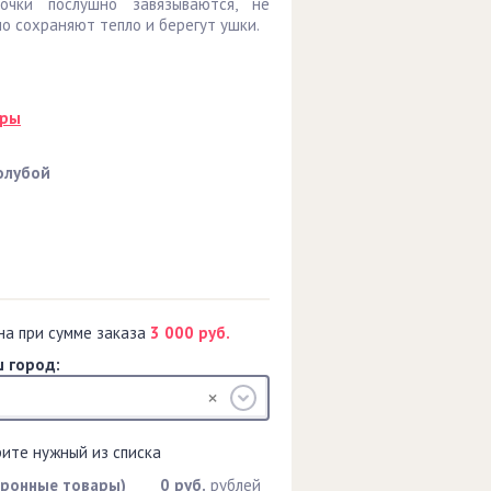
чки послушно завязываются, не
о сохраняют тепло и берегут ушки.
оры
олубой
на при сумме заказа
3 000 руб.
 город:
рите нужный из списка
тронные товары)
0 руб.
рублей