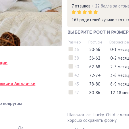
7 отзывов
+ 22 балла за отзы
167 родителей купили этот 
ВЫБЕРИТЕ РОСТ И РАЗМЕР
Размер
Рост, см
Возраст р
36
50-56
0-1 месяц
38
56-62
0-2 меся
кции
40
62-68
2-3 меся
42
72-74
3-6 меся
лекции Ангелочки
45
78-80
6-9 меся
47
80-86
12-18 ме
р подругам
Шапочка от Lucky Child сдел
хорошо сохранять форму.
Да