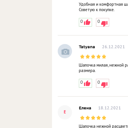
Удобная и комфортная шап
Советую к покупке.
0
0
26.12.2021
Tatyana
Шапочка милая, нежной р
размера.
0
0
18.12.2021
Елена
Е
Шапочка нежной расцветк