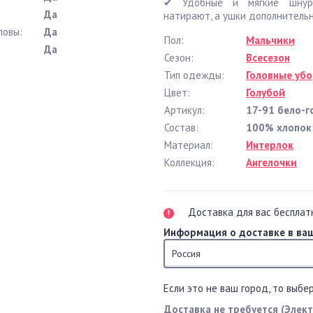
✔ Удобные и мягкие шнуро
Да
натирают, а ушки дополнительн
ловы:
Да
Пол:
Мальчики
Да
Сезон:
Всесезон
Тип одежды:
Головные уб
Цвет:
Голубой
Артикул:
17-91 бело-г
Состав:
100% хлопок
Материал:
Интерлок
Коллекция:
Ангелочки
Доставка для вас бесплат
Информация о доставке в ваш
Россия
Если это не ваш город, то выбе
Доставка не требуется (Элек