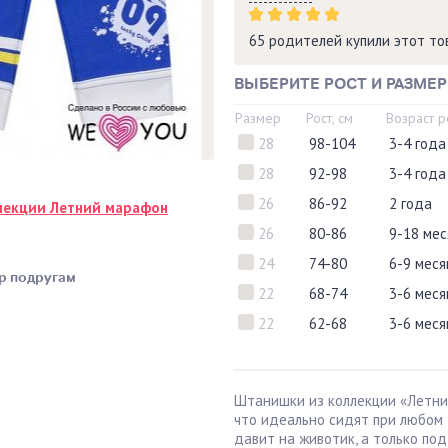
65 родителей купили этот т
ВЫБЕРИТЕ РОСТ И РАЗМЕР
Размер
Рост, см
Возраст 
28
98-104
3-4 года
28
92-98
3-4 года
26
86-92
2 года
лекции Летний марафон
26
80-86
9-18 мес
24
74-80
6-9 меся
р подругам
22
68-74
3-6 меся
22
62-68
3-6 меся
Штанишки из коллекции «Летни
что идеально сидят при любом 
давит на животик, а только по