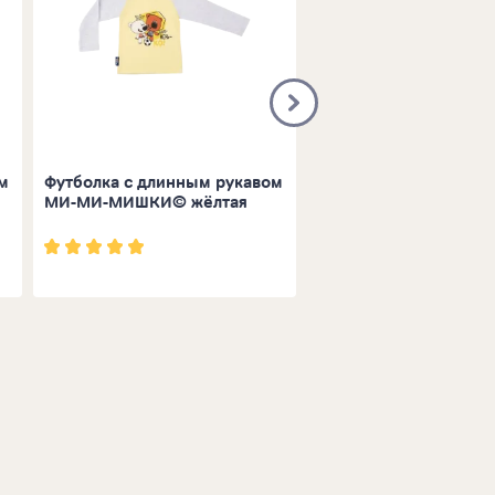
м
Футболка с длинным рукавом
Брюки МИ-МИ-МИШК
МИ-МИ-МИШКИ© жёлтая
логотипами