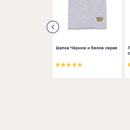
ка с длинным рукавом
Шапка Чёрное и белое серая
-МИШКИ© зелёная