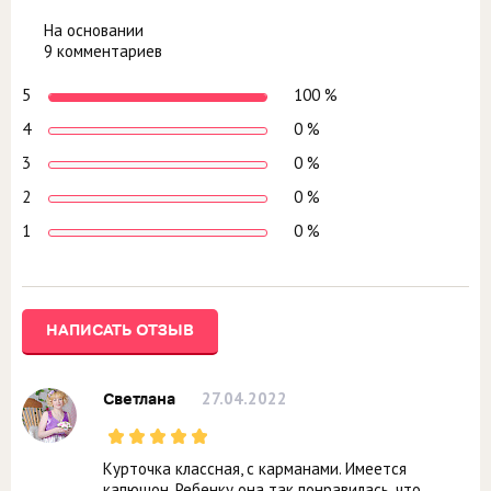
На основании
9 комментариев
5
100 %
4
0 %
3
0 %
2
0 %
1
0 %
НАПИСАТЬ ОТЗЫВ
27.04.2022
Светлана
Курточка классная, с карманами. Имеется
капюшон. Ребенку она так понравилась, что