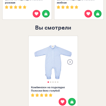
розовая
зелёная
Вы смотрели
Размеры в нал
Комбинезон на подкладке
Полоски бело-голубой