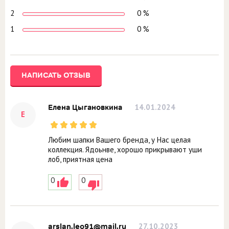
2
0 %
1
0 %
НАПИСАТЬ ОТЗЫВ
14.01.2024
Елена Цыгановкина
Е
Любим шапки Вашего бренда, у Нас целая
коллекция. Ядоьнве, хорошо прикрывают уши
лоб, приятная цена
0
0
27.10.2023
arslan.leo91@mail.ru