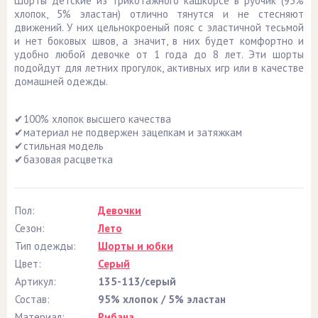
Шорты детские из трикотажного кашкорсе в рубчик (95%
хлопок, 5% эластан) отлично тянутся и не стесняют
движений. У них цельнокроеный пояс с эластичной тесьмой
и нет боковых швов, а значит, в них будет комфортно и
удобно любой девочке от 1 года до 8 лет. Эти шорты
подойдут для летних прогулок, активных игр или в качестве
домашней одежды.
✔100% хлопок высшего качества
✔материал не подвержен зацепкам и затяжкам
✔стильная модель
✔базовая расцветка
Пол:
Девочки
Сезон:
Лето
Тип одежды:
Шорты и юбки
Цвет:
Серый
Артикул:
135-113/серый
Состав:
95% хлопок / 5% эластан
Материал:
Рибана