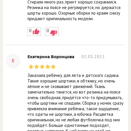
Стирали много раз, принт хорошо сохранился.
Резинка на поясе не регулируется, но держатся
шорты хорошо. Озорные оборки по краям снизу
придают оригинальность модели.
0
0
02.05.2021
Екатерина Воронцова
Е
Заказала ребёнку для лета и детского садика.
Такие хорошие шортики, в обтяжку, но очень
лёгкие и не сковывают движений. Ткань
замечательно тянется, но вот резинка на поясе
очень свободная, придётся что-то придумывать,
чтобы шортики не спадали. Сборка у ночек сразу
привлекла внимание ребёнка, такое ощущение,
что одеты не шортики, а юбочка. Расцветка
оригинальная, но не любая футболочка под них
подойдёт. Больше однотонные подходят,
розовые, например. К ней взяли из этой же