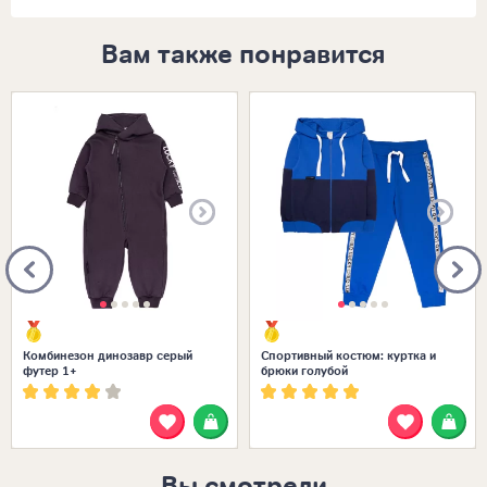
Вам также понравится
Размеры в наличии:
Размеры в наличии:
26
Комбинезон динозавр серый
Спортивный костюм: куртка и
футер 1+
брюки голубой
Вы смотрели