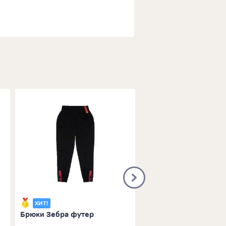
ХИТ!
ХИТ!
Брюки Зебра футер
Спортивный костюм: 
и брюки синий/моло