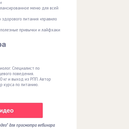
и
алансированное меню для всей
 здорового питания «правило
 полезные привычки и лайфхаки
ра
олог. Специалист по
евого поведения.
0 кг и выход из РПП. Автор
ор курса по питанию.
део" для просмотра вебинара