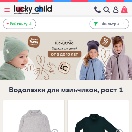
0
Фильтры
1
Водолазки для мальчиков, рост 1
Размеры в наличии:
146
32 (122-128)
30 (110-116)
14