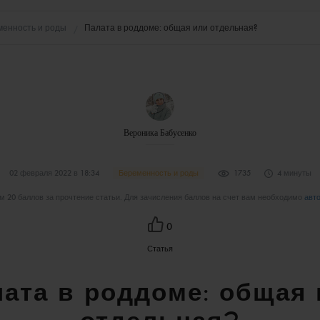
менность и роды
Палата в роддоме: общая или отдельная?
Вероника Бабусенко
02 февраля 2022 в 18:34
Беременность и роды
1735
4 минуты
 20 баллов за прочтение статьи. Для зачисления баллов на счет вам необходимо
авт
0
Статья
ата в роддоме: общая