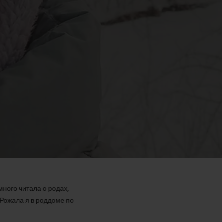
много читала о родах,
 Рожала я в роддоме по