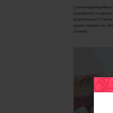
У меня первый ребёнок 
разобрался, что делать
родов прошло 17 часов.
дышал секунды три. Мн
со мной.