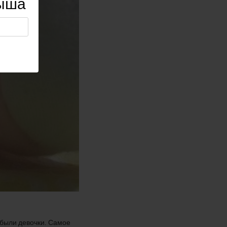
лыша
х были девочки. Самое