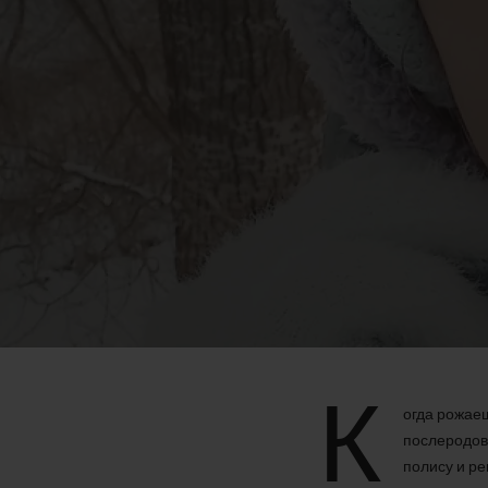
К
огда рожаеш
послеродово
полису и ре