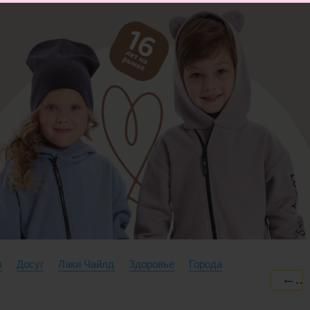
я
Досуг
Лаки Чайлд
Здоровье
Города
←