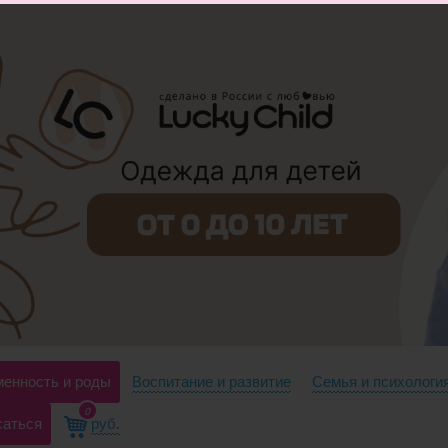
енность и роды
Воспитание и развитие
Семья и психологи
0
саться
руб.