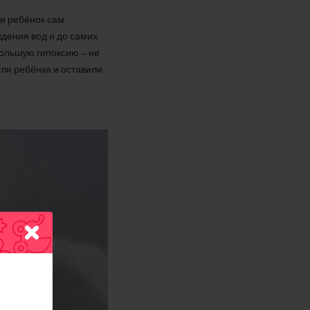
 и ребёнок сам
ждения вод и до самих
большую гипоксию – не
ли ребёнка и оставили