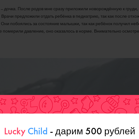
– дочка. После родов мне сразу приложили новорождённую к груди,
. Врачи предложили отдать ребёнка в педиатрию, так как после отхо
 Они побоялись за состояние малышки, так как ребёнок получил не
е померили давление, оно оказалось в норме. Внимательно осмотре
Lucky
Child
- дарим 500 рублей