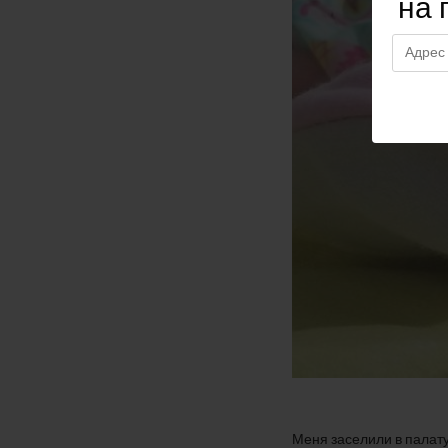
на 
Меня заселили в палату