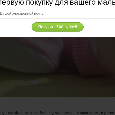
первую покупку для вашего ма
, где нас было четверо. Все родили примерно в одно время, и у все