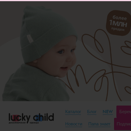
Каталог
Блог
NEW
Берем
Новости
Папа знает
Подпи