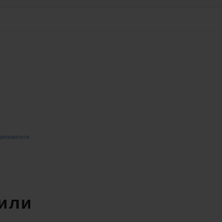
оризоваться
.
 или