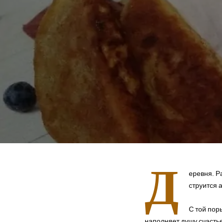
Д
еревня. Р
струится 
С той пор
наполняет душу счастье