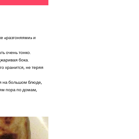
лыша
е «разгоняями» и
ть очень тонко.
джаривая бока.
го хранится, не теряя
ья на большом блюде,
тям пора по домам,