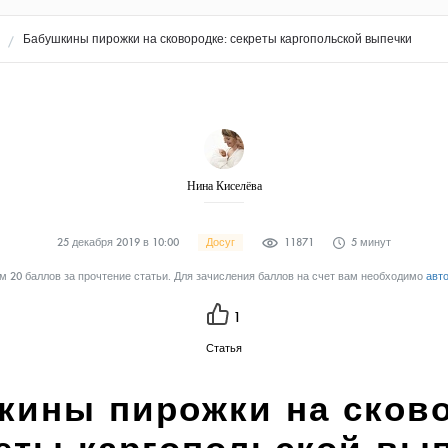
Бабушкины пирожки на сковородке: секреты каргопольской выпечки
Нина Киселёва
25 декабря 2019 в 10:00
Досуг
11871
5 минут
 20 баллов за прочтение статьи. Для зачисления баллов на счет вам необходимо
авт
1
Статья
кины пирожки на сково