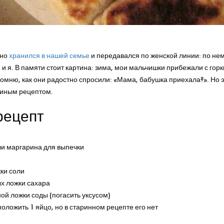
жно
хранился в нашей семье
и передавался по женской линии: по нем
 и я. В памяти стоит картина: зима, мои мальчишки прибежали с горк
Помню, как они радостно спросили: «Мама, бабушка приехала?». Но 
киным рецептом.
рецепт
ли маргарина для выпечки
ки соли
ых ложки сахара
й ложки соды (погасить уксусом)
положить 1 яйцо, но в старинном рецепте его нет