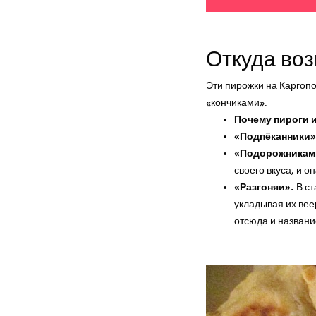
на 
Откуда воз
Эти пирожки на Каргоп
«кончиками».
Почему пироги 
«Подпёканники»
«Подорожникам
своего вкуса, и о
«Разгоняи».
В ст
укладывая их вее
отсюда и названи