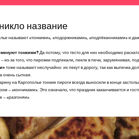
первую покупку для вашего ма
никло название
олье называют «тонкими», «подоржниками», «подпёканниками» и даж
именуют тонкими?
Да потому, что тесто для них необходимо раската
– из-за того, что пирожки подпекали, пекли в печи, зарумянивая, по
и»
тоже называют неслучайно: их пекут в дорогу, так как выпечка дол
на очень сытная.
арину на Каргополье тонкие пироги всегда выносили в конце застол
ром – «кончиками». Это означало, что праздник заканчивается и гос
е – «разгоняи».