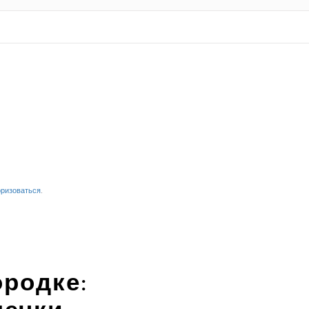
оризоваться
.
родке: