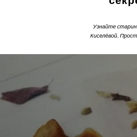
секр
Узнайте старинн
Киселёвой. Прост