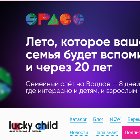
Каталог
Блог
NEW
Берем
Новости
Папа знает
Подпи