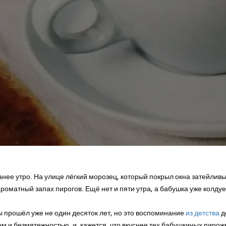
анее утро. На улице лёгкий морозец, который покрыл окна затейлив
ароматный запах пирогов. Ещё нет и пяти утра, а бабушка уже колдуе
ы прошёл уже не один десяток лет, но это воспоминание
из детства
д
м и безмятежностью, и, кажется, что вкуснее тех бабушкиных пирож