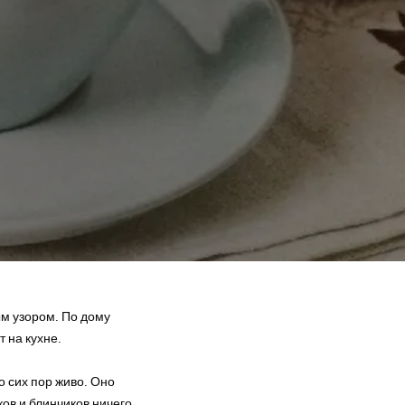
ым узором. По дому
т на кухне.
о сих пор живо. Оно
ков и блинчиков ничего