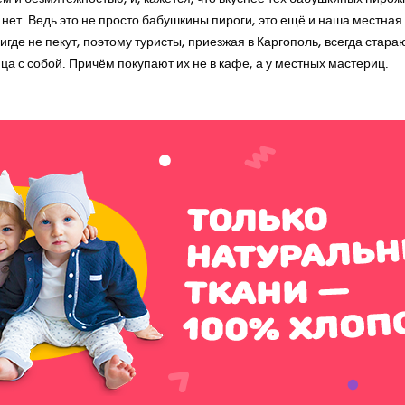
но нет. Ведь это не просто бабушкины пироги, это ещё и наша местная
игде не пекут, поэтому туристы, приезжая в Каргополь, всегда стара
нца с собой. Причём покупают их не в кафе, а у местных мастериц.
Lucky
Child
- дарим 500 рублей