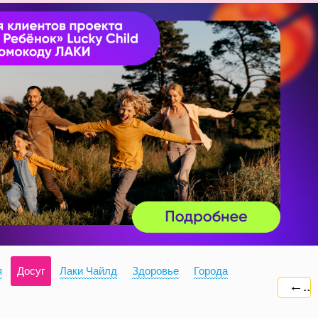
я
Досуг
Лаки Чайлд
Здоровье
Города
←