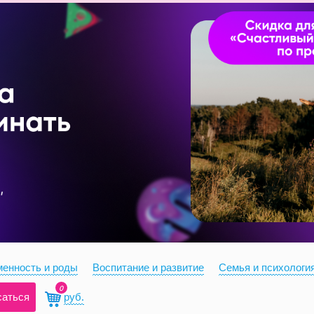
енность и роды
Воспитание и развитие
Семья и психологи
0
саться
руб.