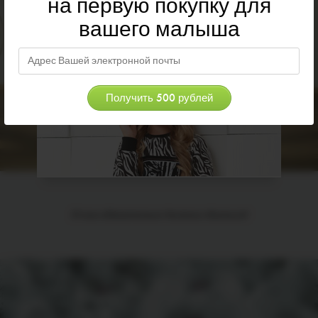
на первую покупку для
вашего малыша
И она обязательно должна сбыться!