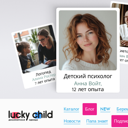
Каталог
Блог
NEW
Берем
Новости
Папа знает
Подпи