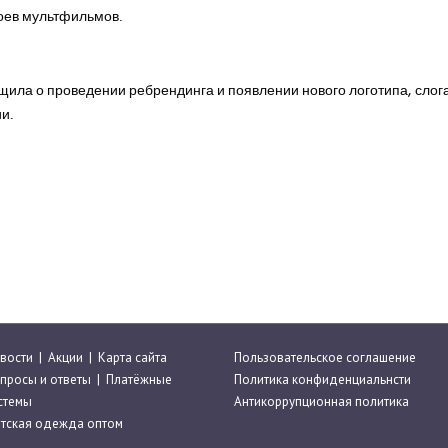
оев мультфильмов.
щила о проведении ребрендинга и появлении нового логотипа, слог
и.
вости
|
Акции
|
Карта сайта
Пользовательское соглашение
просы и ответы
|
Платёжные
Политика конфиденциальнсти
стемы
Антикоррупционная политика
тская одежда оптом