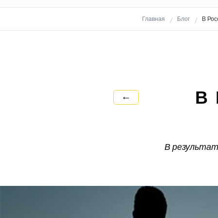
Главная
Блог
В Рос
В 
←
В результат