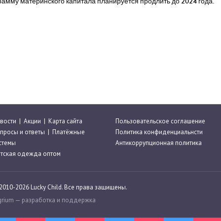
грамму материнского капитала планируется продлить до 2024 года.
вости
|
Акции
|
Карта сайта
Пользовательское соглашение
просы и ответы
|
Платёжные
Политика конфиденциальнсти
стемы
Антикоррупционная политика
тская одежда оптом
2010-2026 Lucky Child. Все права защищены.
grium
— разработка и поддержка