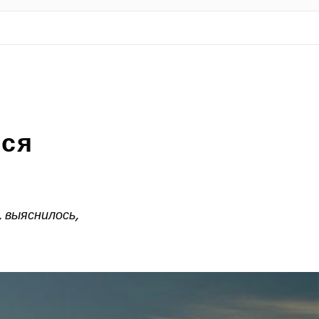
ься
 выяснилось,