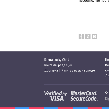
Известно, что про
Бренд Lucky Child
Но
Контакты редакции
Во
Доставка
|
Купить в вашем городе
си
Де
© 
Di