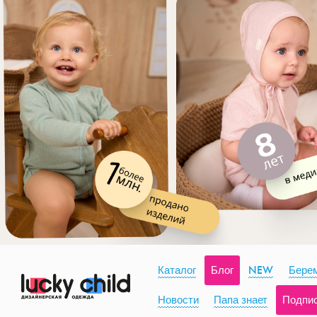
Каталог
Блог
NEW
Берем
Новости
Папа знает
Подпи