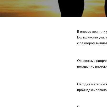
В опросе приняли 
Большинство участ
с размером выплат
Основными направ
погашение ипотеки
Сегодня материнск
проиндексирована н