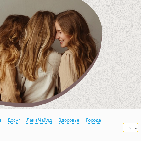
я
Досуг
Лаки Чайлд
Здоровье
Города
←