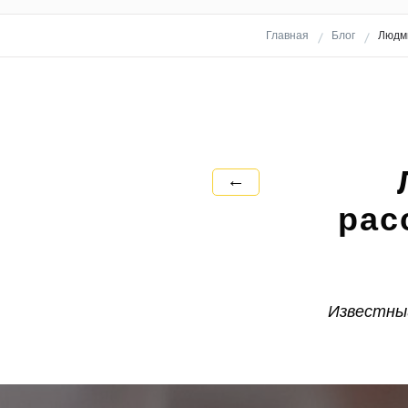
Главная
Блог
Людми
←
рас
Известный