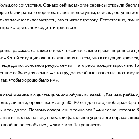
большого сочувствия. Однако сейчас многие сервисы открыли беспл
торые были раньше дороговаты или недоступны, сейчас доступны хот
сть возможность посмотреть, это снижает тревогу. Естественно, луч
 про историю, чем сидеть и трястись».
вна рассказала также о том, что сейчас самое время перенести ц
я: «В этой ситуации очень важно понять всем, что в ситуации кризиса
т ещё долго, основной ресурс семьи — это работающие взрослые. 
енное сейчас для семьи — это трудоспособные взрослые, поэтому в
 так, чтобы хорошо было им».
а своё мнение и о дистанционном обучении детей: «Вашему ребёнку
реди, дай Бог здоровья всем, ещё 80–90 лет для того, чтобы разобра
й и так далее. Поэтому совершенно точно эти 3–4 месяца, которые 
ания в школах, не несут никакой фатальной угрозы его образованию
о вообще расслабиться, – заметила Петрановская.