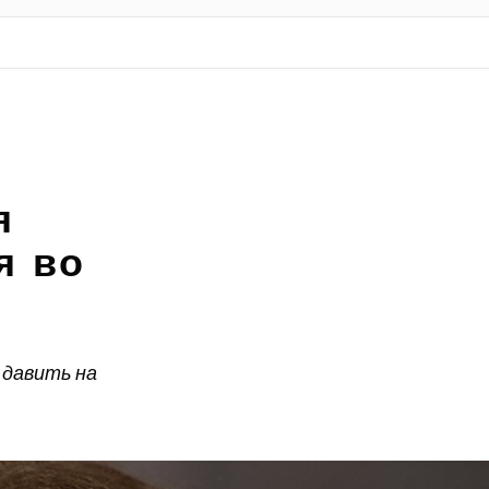
я
я во
 давить на