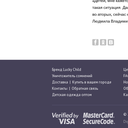
«Детей, мне кажет
такая ситуация. Да
во-вторых, сейчас 
Людмила Владими
Бренд Lucky Child
Це
Уничтожитель сомнений
FA
Доставка
|
Купить в вашем городе
Но
Контакты
|
Обратная связь
Об
Детская одежда оптом
Ка
© 
Di