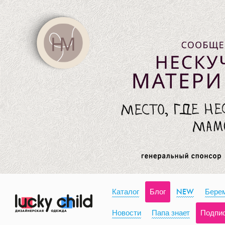
Каталог
Блог
NEW
Берем
Новости
Папа знает
Подпи