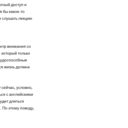
атный доступ и
я бы какое-то
ше слушать лекцию
ентр внимания со
, который только
Трудоспособные
ся жизнь должна
 сейчас, условно,
ться с английскими
будет длиться
. По этому поводу,