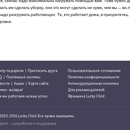
ся, сейчас надо максимально нагружать помощью вам. Тоже нужно до
вать им сделать уборку, они это могут сделать не хуже, чем вы — во-
надо разгружать работающих. Те, кто работает дома, в приоритете»
ровна.
нтр подарков
|
Пригласить друга
Пользовательское соглашение
Q
|
Платёжные системы
Политика конфиденциальнсти
вости
|
Акции
|
Карта сайта
Антикоррупционная политика
мен - возврат
Для рекламодателей
к мы работаем на ваш успех
Франшиза Lucky Child
2010-2026 Lucky Child. Все права защищены.
grium
— разработка и поддержка