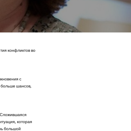
тия конфликтов во
лкновения с
м больше шансов,
:«Сложившаяся
итуация, которая
нь большой