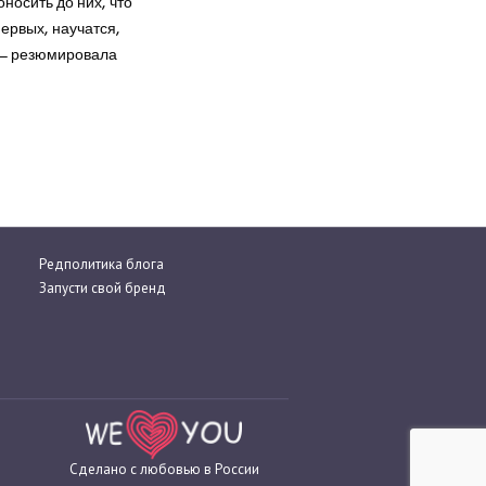
носить до них, что
первых, научатся,
, – резюмировала
Редполитика блога
Запусти свой бренд
Сделано с любовью в России