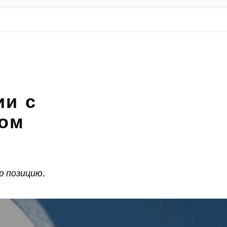
ии с
вом
ю позицию.