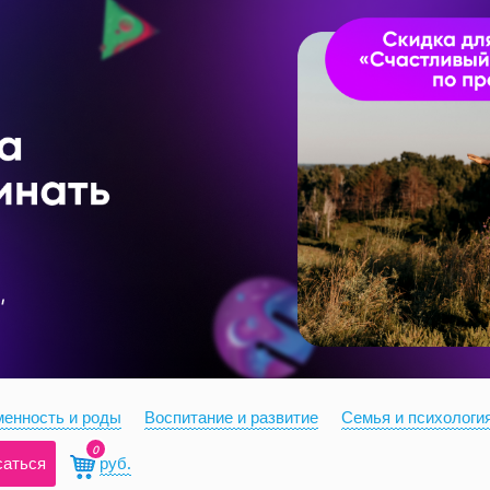
енность и роды
Воспитание и развитие
Семья и психологи
0
саться
руб.