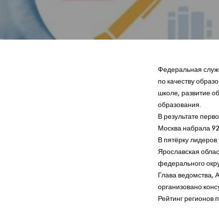
Федеральная служб
по качеству образ
школе, развитие о
образования.
В результате перв
Москва набрала 92 
В пятёрку лидеров 
Ярославская облас
федерального окру
Глава ведомства, А
организовано конс
Рейтинг регионов 