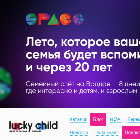
Каталог
Блог
NEW
Берем
Новости
Папа знает
Подпи