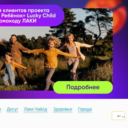
я
Досуг
Лаки Чайлд
Здоровье
Города
←