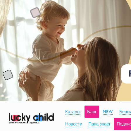
Каталог
Блог
NEW
Берем
Новости
Папа знает
Подпи