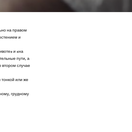
ьно на правом
достением и
ивоте» и «на
тельные пути, а
о втором случае
 тонкой или же
ному, грудному