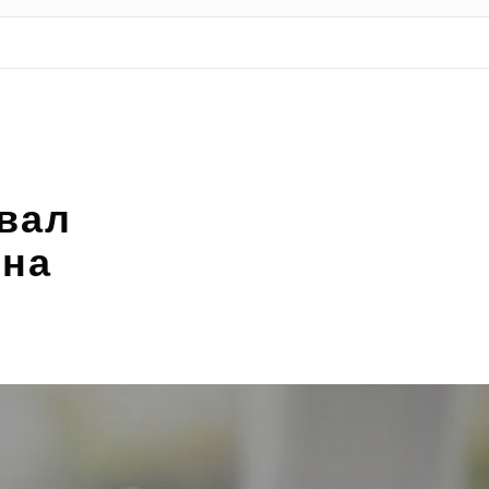
вал
сна