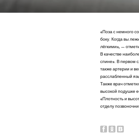
«Поза с немного с
боку. Когда вы леж
лёгкими», — отмети
В качестве наибол
спине». В первом с
также артерии и в
расслабленный язы
Также врач отмети
высокой подушке е
«Плотность и высо
отделу позвоночни