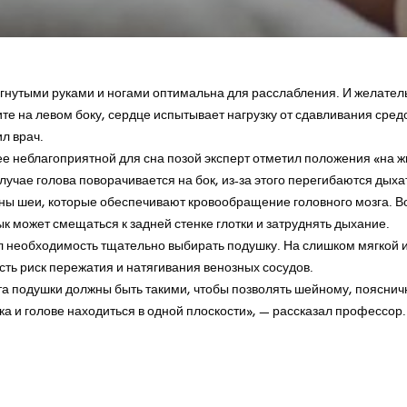
огнутыми руками и ногами оптимальна для расслабления. И желател
ите на левом боку, сердце испытывает нагрузку от сдавливания сре
л врач.
ее неблагоприятной для сна позой эксперт отметил положения «на ж
лучае голова поворачивается на бок, из-за этого перегибаются дыха
ены шеи, которые обеспечивают кровообращение головного мозга. В
к может смещаться к задней стенке глотки и затруднять дыхание.
л необходимость тщательно выбирать подушку. На слишком мягкой и
сть риск пережатия и натягивания венозных сосудов.
та подушки должны быть такими, чтобы позволять шейному, пояснич
ка и голове находиться в одной плоскости», — рассказал профессор.