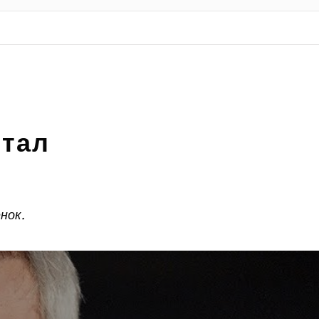
стал
нок.