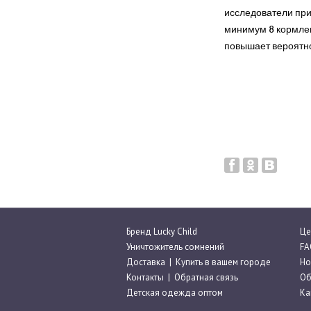
исследователи при
минимум 8 кормлен
повышает вероятнос
Бренд Lucky Child
Це
Уничтожитель сомнений
FA
Доставка
|
Купить в вашем городе
Но
Контакты
|
Обратная связь
Об
Детская одежда оптом
Ка