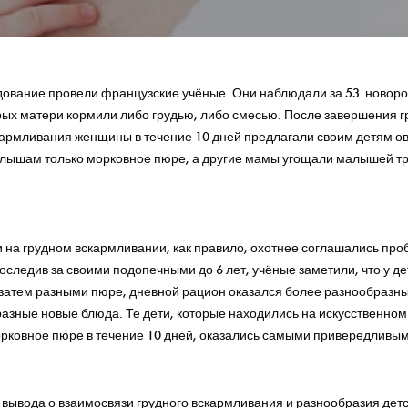
дование провели французские учёные. Они наблюдали за 53 ново
ых матери кормили либо грудью, либо смесью. После завершения г
кармливания женщины в течение 10 дней предлагали своим детям о
лышам только морковное пюре, а другие мамы угощали малышей т
ти на грудном вскармливании, как правило, охотнее соглашались про
следив за своими подопечными до 6 лет, учёные заметили, что у де
 затем разными пюре, дневной рацион оказался более разнообразны
разные новые блюда. Те дети, которые находились на искусственном
рковное пюре в течение 10 дней, оказались самыми привередливым
вывода о взаимосвязи грудного вскармливания и разнообразия детс