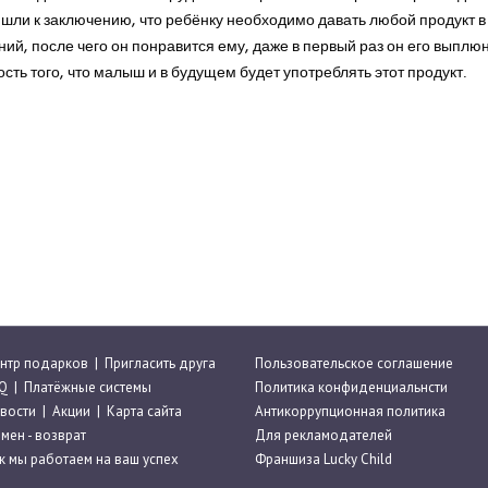
шли к заключению, что ребёнку необходимо давать любой продукт в 
ий, после чего он понравится ему, даже в первый раз он его выплю
ть того, что малыш и в будущем будет употреблять этот продукт.
нтр подарков
|
Пригласить друга
Пользовательское соглашение
Q
|
Платёжные системы
Политика конфиденциальнсти
вости
|
Акции
|
Карта сайта
Антикоррупционная политика
мен - возврат
Для рекламодателей
к мы работаем на ваш успех
Франшиза Lucky Child