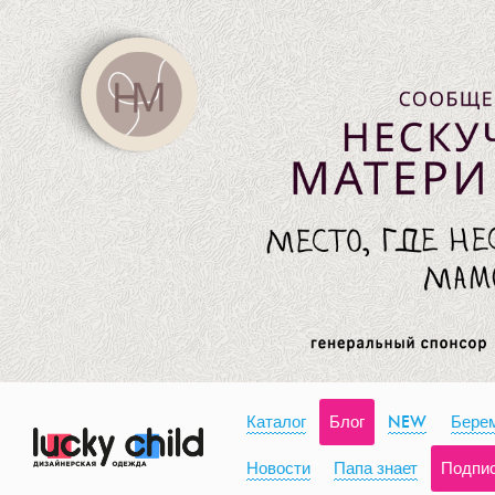
Каталог
Блог
NEW
Берем
Новости
Папа знает
Подпи