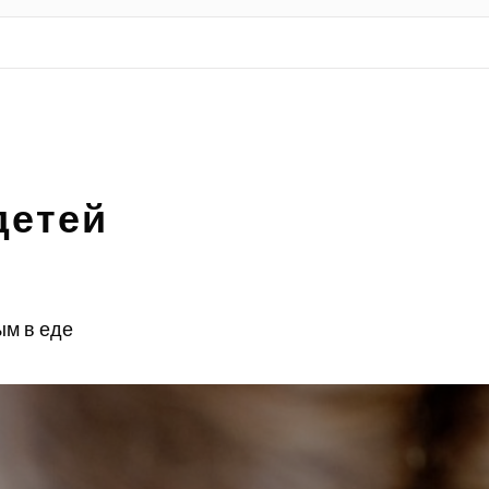
детей
ым в еде