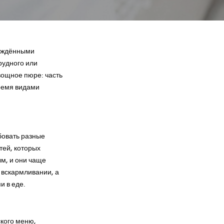
рождёнными
рудного или
вощное пюре: часть
ремя видами
бовать разные
тей, которых
м, и они чаще
 вскармливании, а
и в еде.
кого меню,