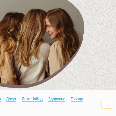
я
Досуг
Лаки Чайлд
Здоровье
Города
←