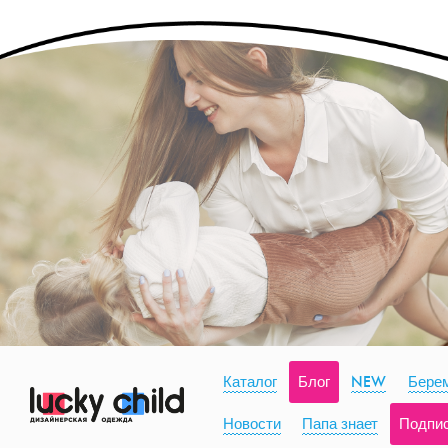
Каталог
Блог
NEW
Берем
Новости
Папа знает
Подпи