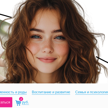
енность и роды
Воспитание и развитие
Семья и психологи
0
саться
руб.