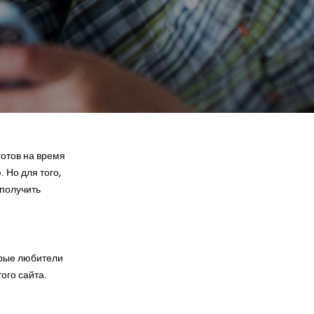
готов на время
 Но для того,
 получить
орые любители
ого сайта.