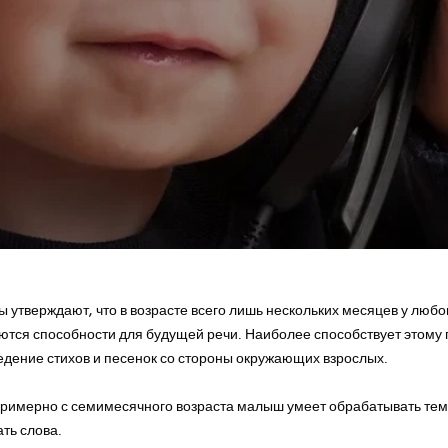
 утверждают, что в возрасте всего лишь нескольких месяцев у любо
ются способности для будущей речи. Наиболее способствует этому
едение стихов и песенок со стороны окружающих взрослых.
примерно с семимесячного возраста малыш умеет обрабатывать темп
ть слова.