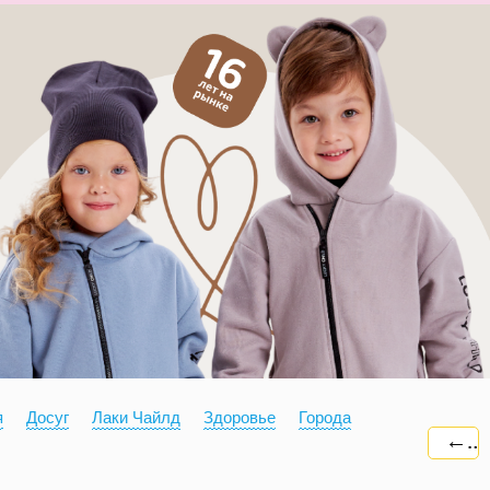
я
Досуг
Лаки Чайлд
Здоровье
Города
←