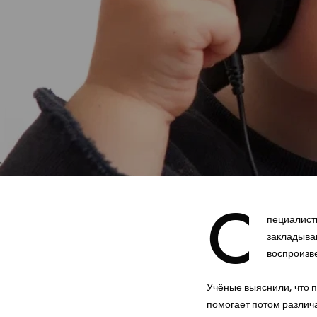
C
пециалисты
закладыва
воспроизв
Учёные выяснили, что 
помогает потом различа