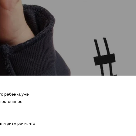
го ребёнка уже
 постоянное
 и ритм речи, что