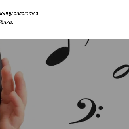
аденцу являются
ёнка.