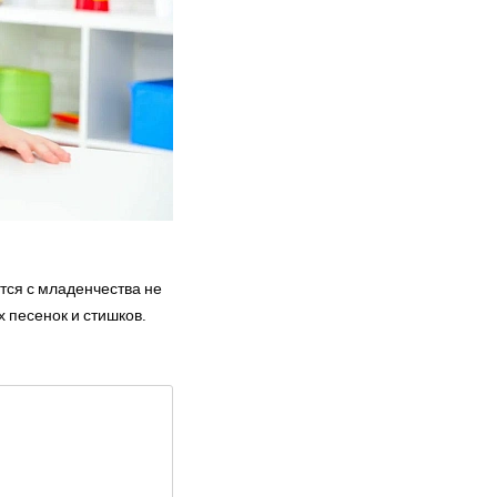
лыша
тся с младенчества не
 песенок и стишков.