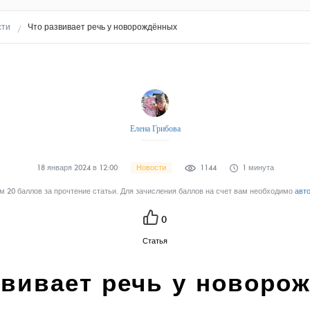
сти
Что развивает речь у новорождённых
Елена Грибова
18 января 2024 в 12:00
Новости
1144
1 минута
 20 баллов за прочтение статьи. Для зачисления баллов на счет вам необходимо
авт
0
Статья
звивает речь у новоро