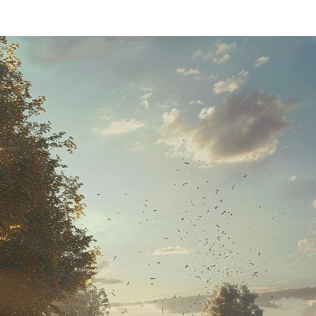
Lucky
Child
- дарим 500 рублей