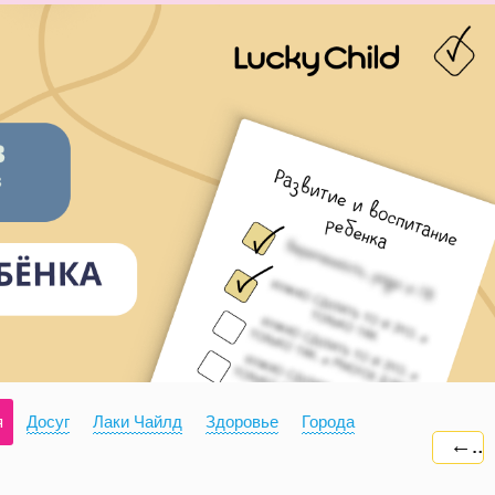
я
Досуг
Лаки Чайлд
Здоровье
Города
←