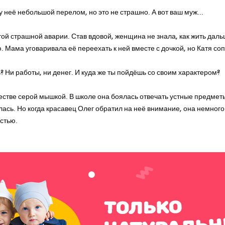
у неё небольшой перелом, но это не страшно. А вот ваш муж...
той страшной аварии. Став вдовой, женщина не знала, как жить даль
Мама уговаривала её переехать к ней вместе с дочкой, но Катя со
ь? Ни работы, ни денег. И куда же ты пойдёшь со своим характером?
естве серой мышкой. В школе она боялась отвечать устные предметы
лась. Но когда красавец Олег обратил на неё внимание, она немног
стью.