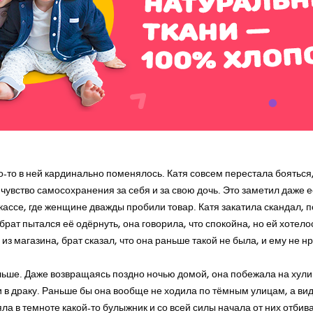
то-то в ней кардинально поменялось. Катя совсем перестала бояться,
чувство самосохранения за себя и за свою дочь. Это заметил даже её
кассе, где женщине дважды пробили товар. Катя закатила скандал, 
брат пытался её одёрнуть, она говорила, что спокойна, но ей хотело
з магазина, брат сказал, что она раньше такой не была, и ему не нр
льше. Даже возвращаясь поздно ночью домой, она побежала на хул
и в драку. Раньше бы она вообще не ходила по тёмным улицам, а вид
ла в темноте какой-то булыжник и со всей силы начала от них отбиват