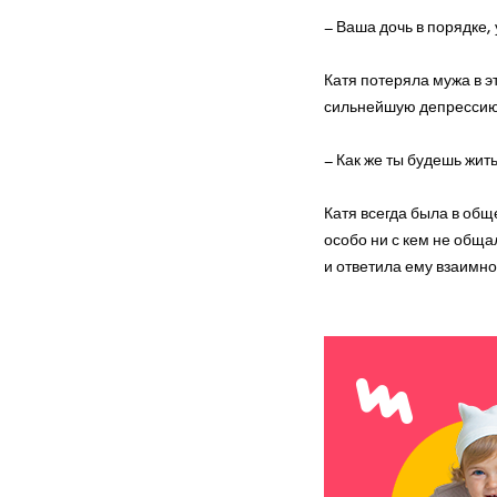
– Ваша дочь в порядке, 
Катя потеряла мужа в э
сильнейшую депрессию. 
– Как же ты будешь жит
Катя всегда была в общ
особо ни с кем не обща
и ответила ему взаимно