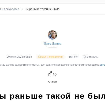
 и психология
Ты раньше такой не была
Ирина Дюдина
20 июня 2024 в 08:53
Семья и психология
897
3 минуты
 20 баллов за прочтение статьи. Для зачисления баллов на счет вам необходимо
авт
0
Статья
ы раньше такой не бы