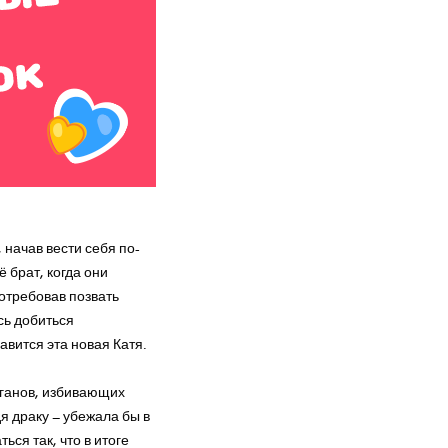
 начав вести себя по-
 брат, когда они
потребовав позвать
сь добиться
авится эта новая Катя.
иганов, избивающих
я драку – убежала бы в
ься так, что в итоге