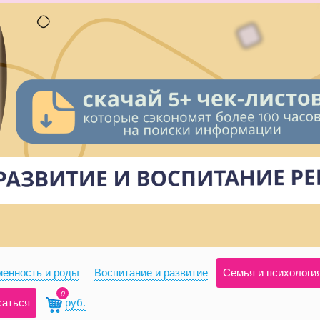
енность и роды
Воспитание и развитие
Семья и психологи
0
саться
руб.