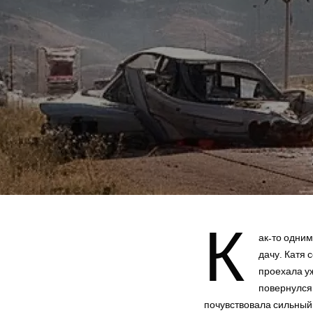
К
ак-то одни
дачу. Катя
проехала уж
повернулся 
почувствовала сильный 