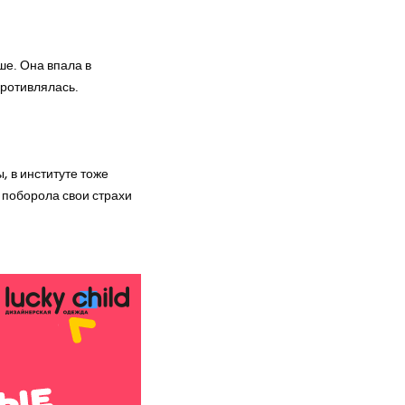
ше. Она впала в
противлялась.
, в институте тоже
о поборола свои страхи