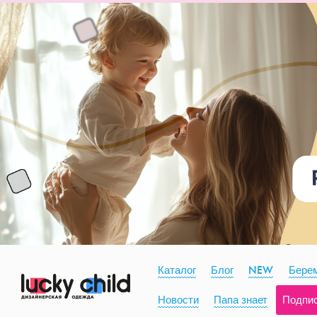
Каталог
Блог
NEW
Берем
Новости
Папа знает
Подпи