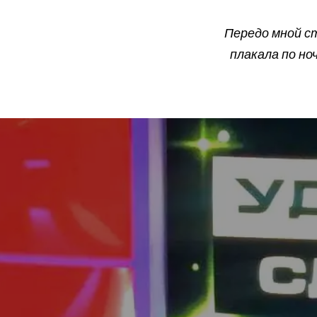
Передо мной ст
плакала по ноч