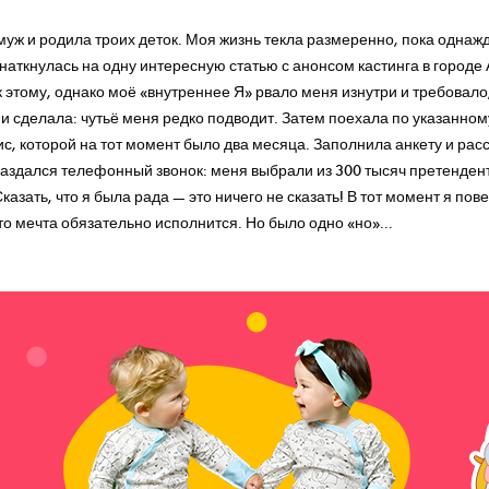
уж и родила троих деток. Моя жизнь текла размеренно, пока однажд
 наткнулась на одну интересную статью с анонсом кастинга в городе
к этому, однако моё «внутреннее Я» рвало меня изнутри и требовало,
к и сделала: чутьё меня редко подводит. Затем поехала по указанном
 которой на тот момент было два месяца. Заполнила анкету и расс
раздался телефонный звонок: меня выбрали из 300 тысяч претенденто
азать, что я была рада — это ничего не сказать! В тот момент я пове
 то мечта обязательно исполнится. Но было одно «но»...
Lucky
Child
- дарим 500 рублей