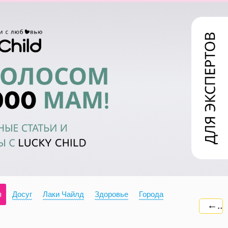
я
Досуг
Лаки Чайлд
Здоровье
Города
←