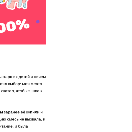
лыша
ь старших детей я ничем
оял выбор: моя мечта
 сказал, чтобы я шла к
ы заранее её купили и
цию смесь не вызвала, и
итание, и была