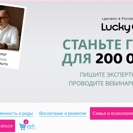
енность и роды
Воспитание и развитие
Семья и психологи
0
саться
руб.