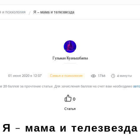
 и психология
Я – мама и телезвезда
Гульжан Куанышбаева
01 июня 2020 в 12:07
Семья и психология
1766
4 минуты
 20 баллов за прочтение статьи. Для зачисления баллов на счет вам необходимо
авт
0
Статья
Я – мама и телезвезда