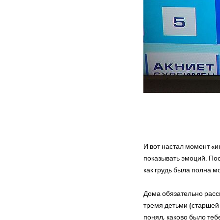
И вот настал момент «и
показывать эмоций. Пос
как грудь была полна м
Дома обязательно рассп
тремя детьми (старшей д
понял, каково было теб