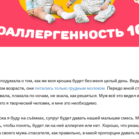
первую покупку для вашего ма
подумала о том, как же моя крошка будет без меня целый день. Вед
ом возрасте, они
питались только грудным молоком.
Передо мной ст
вала, плакала по ночам, не знала, как решиться. Муж всё это видел и
что я творческий человек, и мне это необходимо.
ока я буду на съёмках, супруг будет давать нашей малышке смесь. М
, чтобы понять, будет ли на неё аллергия или нет. Хорошо, что реак
а своего мужа-спасателя, как правильно, в какой пропорции давать п