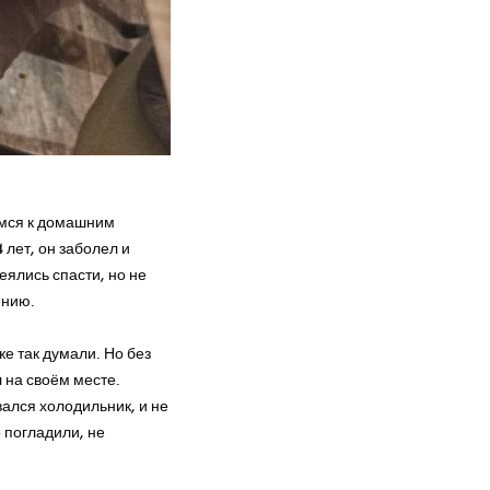
лыша
имся к домашним
 лет, он заболел и
еялись спасти, но не
ению.
е так думали. Но без
 на своём месте.
вался холодильник, и не
 погладили, не