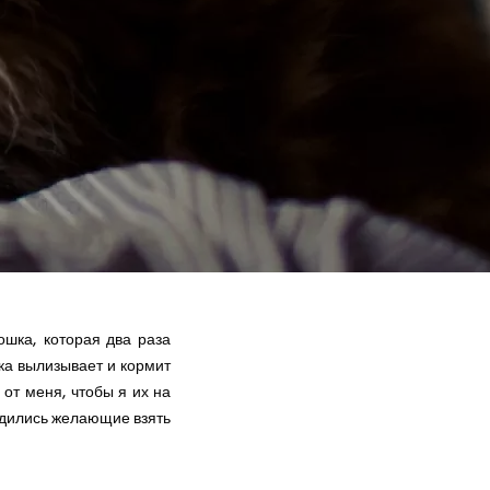
ошка, которая два раза
ка вылизывает и кормит
х от меня, чтобы я их на
ходились желающие взять