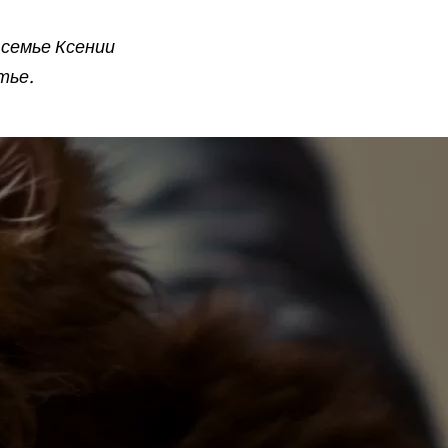
 семье Ксении
тье.