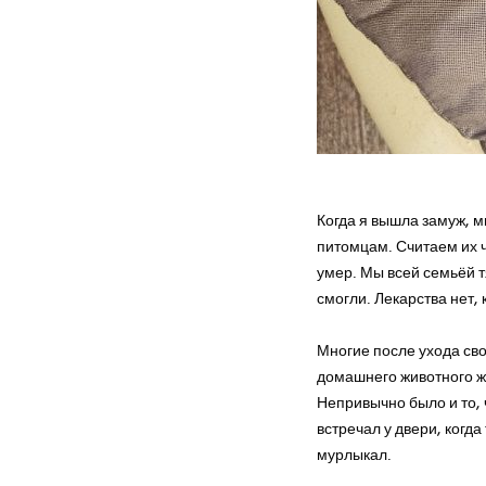
на 
Когда я вышла замуж, м
питомцам. Считаем их ч
умер. Мы всей семьёй т
смогли. Лекарства нет,
Многие после ухода сво
домашнего животного жи
Непривычно было и то, ч
встречал у двери, когд
мурлыкал.