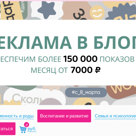
енность и роды
Воспитание и развитие
Семья и психологи
0
саться
руб.