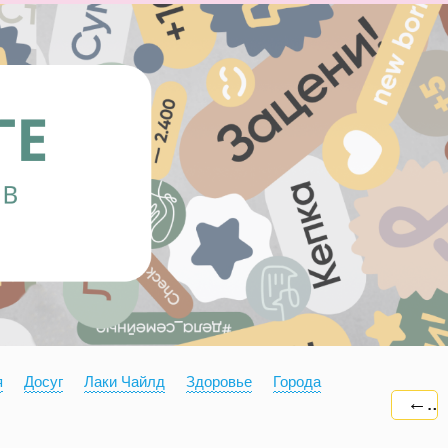
я
Досуг
Лаки Чайлд
Здоровье
Города
←