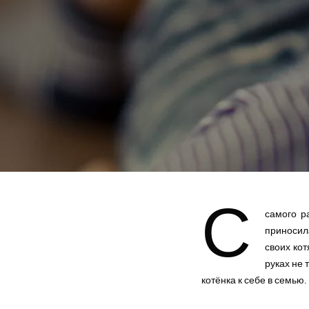
С
самого р
приносила
своих кот
руках не 
котёнка к себе в семью.