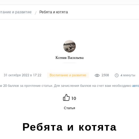
тание и развитие
Ребята и котята
Ксения Васильева
31 октября 2022 в 17:22
Воспитание и развитие
2508
4 минуты
 20 баллов за прочтение статьи. Для зачисления баллов на счет вам необходимо
авт
10
Статья
Ребята и котята