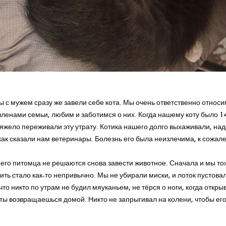
первую покупку для вашего ма
ы с мужем сразу же завели себе кота. Мы очень ответственно относ
ленами семьи, любим и заботимся о них. Когда нашему коту было 14
яжело переживали эту утрату. Котика нашего долго выхаживали, над
 как сказали нам ветеринары. Болезнь его была неизлечима, к сожал
его питомца не решаются снова завести животное. Сначала и мы тож
ть стало как-то непривычно. Мы не убирали миски, и лоток пустовал
то никто по утрам не будил мяуканьем, не тёрся о ноги, когда откры
а ты возвращаешься домой. Никто не запрыгивал на колени, чтобы его