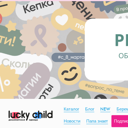
Каталог
Блог
NEW
Берем
Новости
Папа знает
Подпи