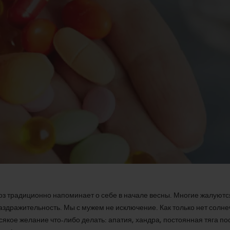
з традиционно напоминает о себе в начале весны. Многие жалуются
раздражительность. Мы с мужем не исключение. Как только нет солне
сякое желание что-либо делать: апатия, хандра, постоянная тяга по