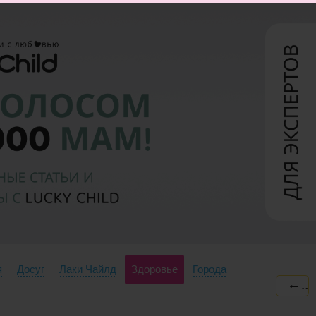
я
Досуг
Лаки Чайлд
Здоровье
Города
←