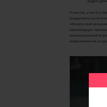
бодрит даже
К счастью, у нас есть б
выздороветь после боле
обновить свой организм
рекомендации: принима
витамина) весной встре
микроэлементов, но дел