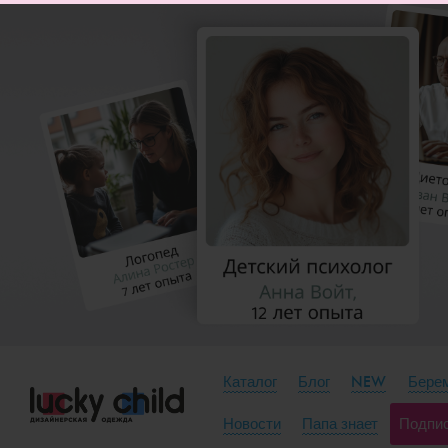
Каталог
Блог
NEW
Берем
Новости
Папа знает
Подпи