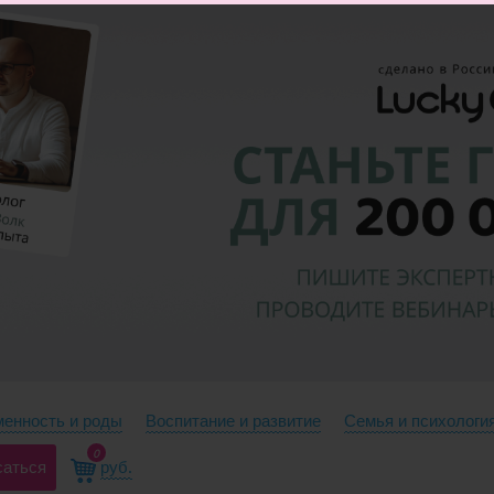
енность и роды
Воспитание и развитие
Семья и психологи
0
саться
руб.