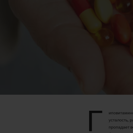
Г
иповитамино
усталость, 
пропадает в