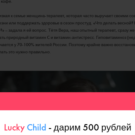
 кофе.
лизкая к семье женщина-терапевт, которая часто выручает своими сов
зни или поддержать здоровье в сезон простуд. «Что делать весной? 
?» – задала я ей вопрос. Тётя Вера, наш опытный терапевт, сразу 
ть природный витамин C и витамин-антистресс. Гиповитаминоз (нед
чается у 70-100% жителей России. Поэтому крайне важно восстанов
ать это нужно правильно.
Lucky
Child
- дарим 500 рублей