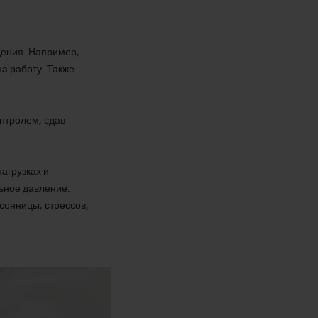
дения. Например,
на работу. Также
онтролем, сдав
агрузках и
ьное давление.
сонницы, стрессов,