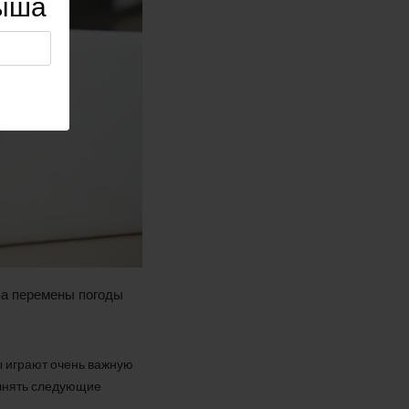
лыша
за перемены погоды
ы играют очень важную
олнять следующие