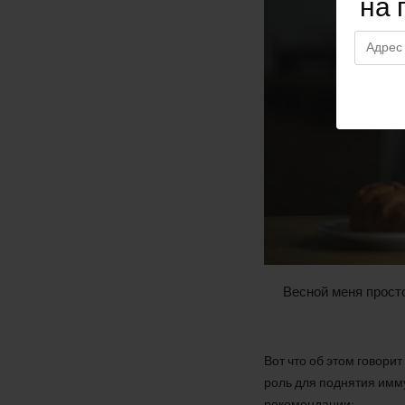
на 
Весной меня прост
Вот что об этом говор
роль для поднятия имм
рекомендации: