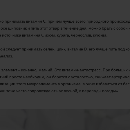
но принимать витамин C, причём лучше всего природного происхож
осе шиповник и пить этот отвар в течение дня, можно брать с собой 
е источника витамина C изюм, курага, чернослив, клюква.
й следует принимать селен, цинк, витамин D, его лучше пить под к
анализ.
элемент – конечно, магний. Это витамин-антистресс. При больших н
ний просто необходим, он борется с усталостью, снижает артериал
изации этого микроэлемента в организме, можно избавиться от бес
они тоже часто сопровождают нас весной, в перепады погоды».