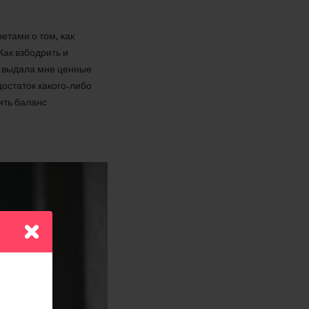
етами о том, как
Как взбодрить и
же выдала мне ценные
остаток какого-либо
ить баланс