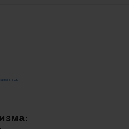
оризоваться
.
изма: