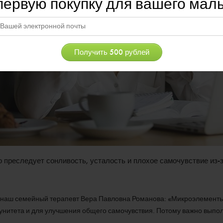
первую покупку для вашего ма
о преследует сонливость, усталость и плохое самочувствие из-
ит наш семейный терапевт Вера Павловна Романова: «Микроэлемент
унитета и для улучшения общего самочувствия. Потому важно вып