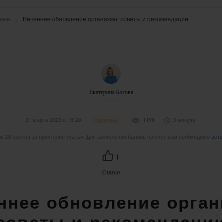
овье
Весеннее обновление организма: советы и рекомендации
Екатерина Босова
21 марта 2023 в 15:20
Здоровье
1198
3 минуты
 20 баллов за прочтение статьи. Для зачисления баллов на счет вам необходимо
авт
1
Статья
ннее обновление орган