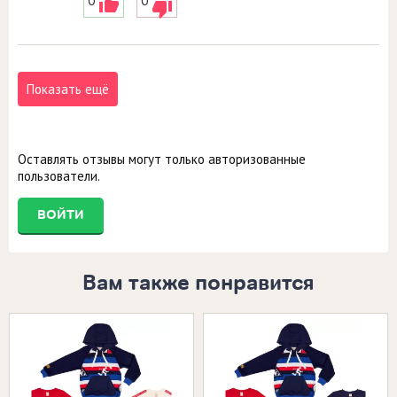
0
0
Показать ещё
Оставлять отзывы могут только авторизованные
пользователи.
ВОЙТИ
Вам также понравится
Размеры в наличии:
Размеры в наличии:
22 (68-74)
22