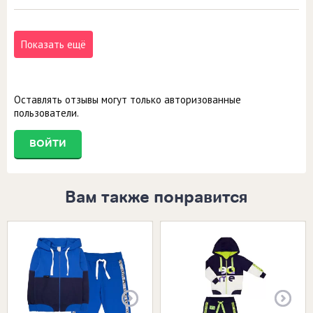
Показать ещё
Оставлять отзывы могут только авторизованные
пользователи.
ВОЙТИ
Вам также понравится
Размеры в наличии:
Размеры в наличии:
26 (86-92)
26 (80-86)
26 (86-92)