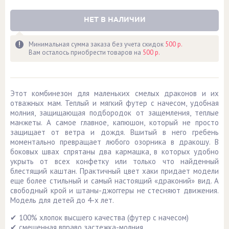
НЕТ В НАЛИЧИИ
Минимальная сумма заказа без учета скидок
500 р.
Вам осталось приобрести товаров на
500 р.
Этот комбинезон для маленьких смелых драконов и их
отважных мам. Теплый и мягкий футер с начесом, удобная
молния, защищающая подбородок от защемления, теплые
манжеты. А самое главное, капюшон, который не просто
защищает от ветра и дождя. Вшитый в него гребень
моментально превращает любого озорника в дракошу. В
боковых швах спрятаны два кармашка, в которых удобно
укрыть от всех конфетку или только что найденный
блестящий каштан. Практичный цвет хаки придает модели
еще более стильный и самый настоящий «драконий» вид. А
свободный крой и штаны-джоггеры не стесняют движения.
Модель для детей до 4-х лет.
✔ 100% хлопок высшего качества (футер с начесом)
✔ смещенная вправо застежка-молния