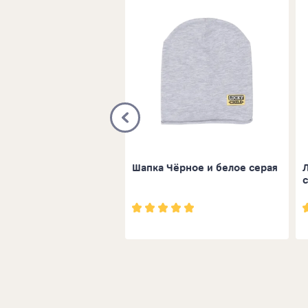
ка с длинным рукавом
Шапка Чёрное и белое серая
-МИШКИ© зелёная