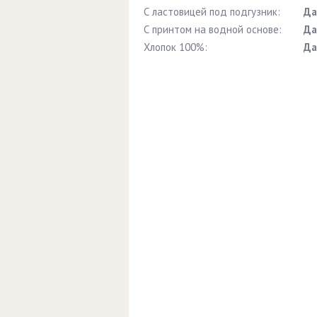
С ластовицей под подгузник:
Да
С принтом на водной основе:
Да
Хлопок 100%:
Да