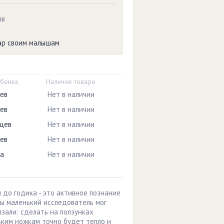
ыв
вар своим малышам
ебенка
Наличие товара
цев
Нет в наличии
цев
Нет в наличии
яцев
Нет в наличии
цев
Нет в наличии
ца
Нет в наличии
 до годика - это активное познание
бы маленький исследователь мог
лзали: сделать на ползунках
ьким ножкам точно будет тепло и