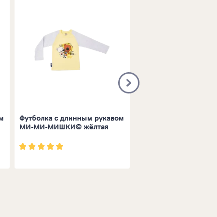
м
Футболка с длинным рукавом
Брюки МИ-МИ-МИШК
МИ-МИ-МИШКИ© жёлтая
логотипами