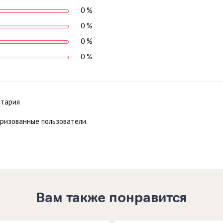
0 %
0 %
0 %
0 %
нтария
оризованные пользователи.
Вам также понравится