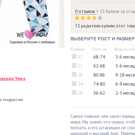
0 отзывов
+ 13 баллов за отз
72 родителя купили этот то
ВЫБЕРИТЕ РОСТ И РАЗМЕР
Размер
Рост, см
Возраст р
22
68-74
3-6 меся
22
62-68
3-6 меся
26
80-86
9-18 мес
лекции Умка
24
74-80
6-9 меся
18
56-62
2-3 меся
р подругам
Самое главное, чем занят малыш
мира. Мы знаем, что нужно, что
ползать, и его штанишки не спо
широкий и высокий пояс. Мален