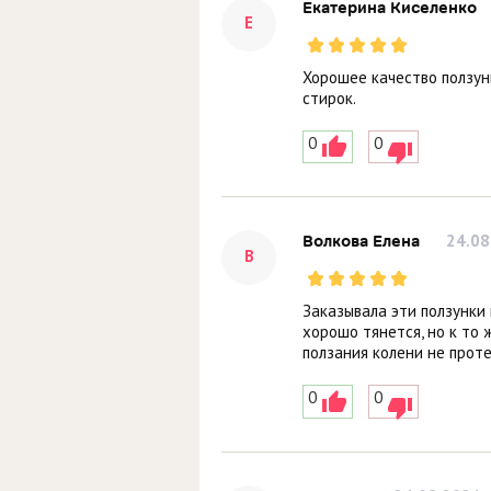
Екатерина Киселенко
Е
Хорошее качество ползунк
стирок.
0
0
24.08
Волкова Елена
В
Заказывала эти ползунки 
хорошо тянется, но к то 
ползания колени не проте
0
0