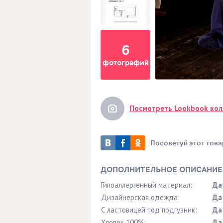
6
фотографий
Посмотреть Lookbook ко
Посоветуй этот това
ДОПОЛНИТЕЛЬНОЕ ОПИСАНИЕ
Гипоаллергенный материал:
Да
Дизайнерская одежда:
Да
С ластовицей под подгузник:
Да
Хлопок 100%:
Да