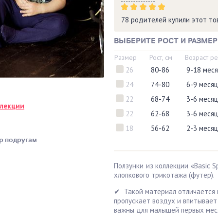
78 родителей купили этот т
ВЫБЕРИТЕ РОСТ И РАЗМЕР
Размер
Рост, см
Возраст р
26
80-86
9-18 мес
24
74-80
6-9 меся
22
68-74
3-6 меся
ллекции
22
62-68
3-6 меся
18
56-62
2-3 меся
р подругам
Ползунки из коллекции «Basic S
хлопкового трикотажа (футер).
✔ Такой материал отличается 
пропускает воздух и впитывает 
важны для малышей первых мес