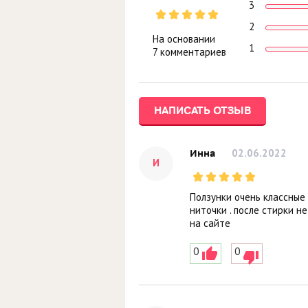
3
2
На основании
1
7 комментариев
НАПИСАТЬ ОТЗЫВ
02.06.2022
Инна
И
Ползунки очень классные
ниточки . после стирки н
на сайте
0
0