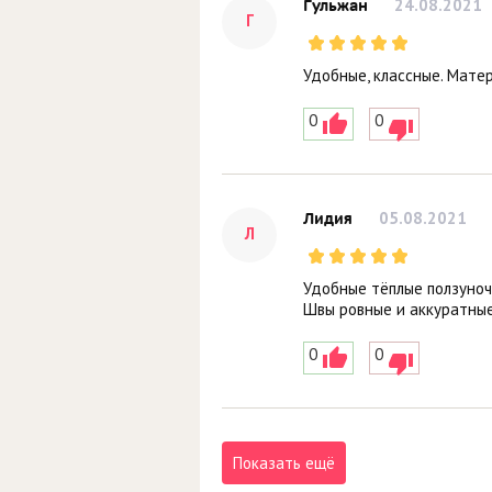
24.08.2021
Гульжан
Г
Удобные, классные. Матер
0
0
05.08.2021
Лидия
Л
Удобные тёплые ползуночк
Швы ровные и аккуратные,
0
0
Показать ещё