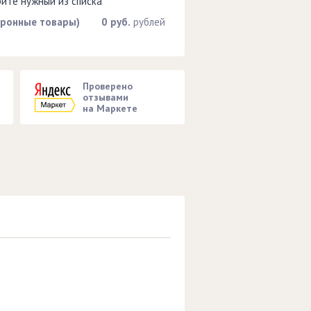
рите нужный из списка
тронные товары)
0 руб.
рублей
Проверено
отзывами
на Маркете