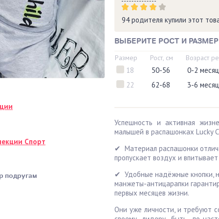
94 родителя купили этот то
ВЫБЕРИТЕ РОСТ И РАЗМЕР
Размер
Рост, см
Возраст р
18
50-56
0-2 меся
22
62-68
3-6 меся
кции
Успешность и активная жизн
малышей в распашонках Lucky C
лекции Спорт
✔ Материал распашонки отлича
пропускает воздух и впитывает 
✔ Удобные надёжные кнопки, н
р подругам
манжеты-антицарапки гаранти
первых месяцев жизни.
Они уже личности, и требуют 
своему лидеру быть по-наст