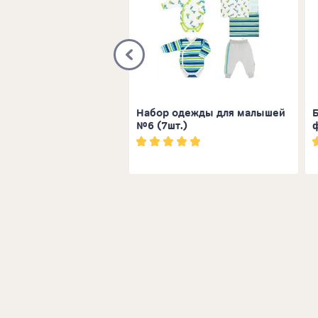
онка Спорт
Набор одежды для малышей
№6 (7шт.)