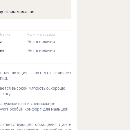
вар своим малышам
ебенка
Наличие товара
ца
Нет в наличии
цев
Нет в наличии
енная позиция – вот что отличает
hild.
ется высокой мягкостью, хорошо
влагу.
аружные швы и специальные
руют особый комфорт для малышей
соответствующего обращения. Дайте
оящему счастливым, одевайте его