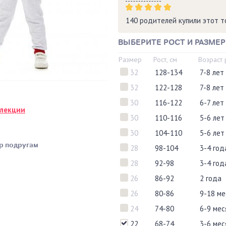
140 родителей купили этот 
ВЫБЕРИТЕ РОСТ И РАЗМЕР
Размер
Рост, см
Возраст
32
128-134
7-8 лет
32
122-128
7-8 лет
30
116-122
6-7 лет
ллекции
30
110-116
5-6 лет
30
104-110
5-6 лет
р подругам
28
98-104
3-4 год
28
92-98
3-4 год
26
86-92
2 года
26
80-86
9-18 ме
24
74-80
6-9 мес
22
68-74
3-6 мес