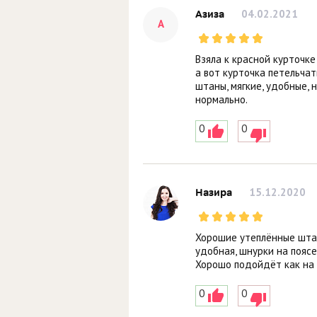
04.02.2021
Азиза
А
Взяла к красной курточке
а вот курточка петельча
штаны, мягкие, удобные, 
нормально.
0
0
15.12.2020
Назира
Хорошие утеплённые штан
удобная, шнурки на пояс
Хорошо подойдёт как на 
0
0