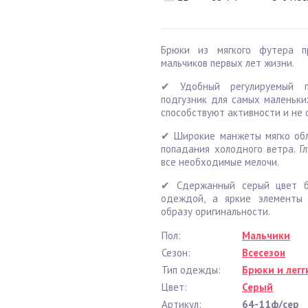
Брюки из мягкого футера п
мальчиков первых лет жизни.
✔ Удобный регулируемый п
подгузник для самых маленьки
способствуют активности и не
✔ Широкие манжеты мягко об
попадания холодного ветра. Г
все необходимые мелочи.
✔ Сдержанный серый цвет б
одеждой, а яркие элементы
образу оригинальности.
Пол:
Мальчики
Сезон:
Всесезон
Тип одежды:
Брюки и легг
Цвет:
Серый
Артикул:
64-11ф/сер