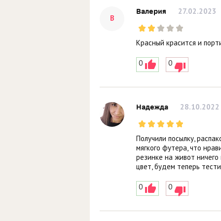
27.02.2023
Валерия
В
Красный красится и порт
0
0
28.10.2022
Надежда
Получили посылку, распак
мягкого футера, что нра
резинке на живот ничего 
цвет, будем теперь тести
0
0