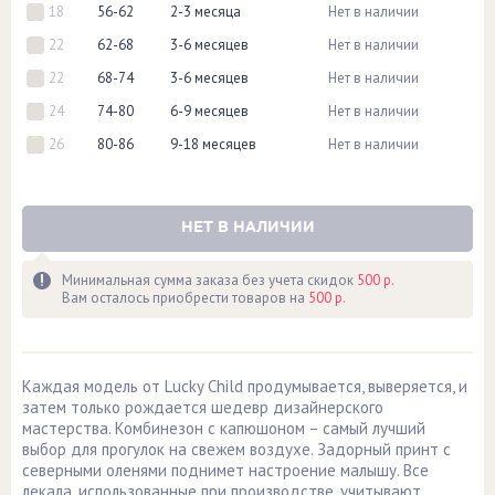
18
56-62
2-3 месяца
Нет в наличии
22
62-68
3-6 месяцев
Нет в наличии
22
68-74
3-6 месяцев
Нет в наличии
24
74-80
6-9 месяцев
Нет в наличии
26
80-86
9-18 месяцев
Нет в наличии
НЕТ В НАЛИЧИИ
Минимальная сумма заказа без учета скидок
500 р.
Вам осталось приобрести товаров на
500 р.
Каждая модель от Lucky Child продумывается, выверяется, и
затем только рождается шедевр дизайнерского
мастерства. Комбинезон с капюшоном – самый лучший
выбор для прогулок на свежем воздухе. Задорный принт с
северными оленями поднимет настроение малышу. Все
лекала, использованные при производстве, учитывают