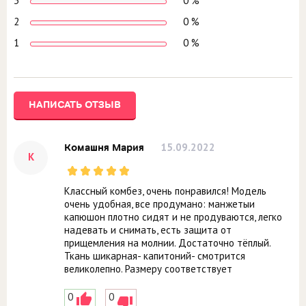
3
0 %
2
0 %
1
0 %
НАПИСАТЬ ОТЗЫВ
15.09.2022
Комашня Мария
К
Классный комбез, очень понравился! Модель
очень удобная, все продумано: манжетыи
капюшон плотно сидят и не продуваются, легко
надевать и снимать, есть защита от
прищемления на молнии. Достаточно тёплый.
Ткань шикарная- капитоний- смотрится
великолепно. Размеру соответствует
0
0