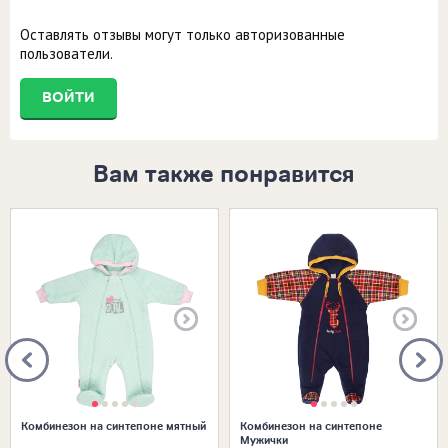
Оставлять отзывы могут только авторизованные
пользователи.
ВОЙТИ
Вам также понравится
Размеры в наличии:
Размеры в наличии:
18 (56-62)
Комбинезон на синтепоне мятный
Комбинезон на синтепоне
Мужички