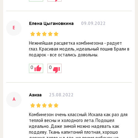
09.09.2022
Елена Цыгановкина
Е
Нежнейшая расцветка комбинезона - радует
глаз. Красивая модель, идеальный пошив Брали в
подарок - все остались довольны.
0
0
25.08.2022
Азиза
А
Комбинезон очень классный. Искала как раз для
теплой весны и холодного лета. Подошел
идеально. Даже зимой можно надевать как
поддеву. Ткань капитоний плотная, хорошо
держит тепло и в +то-же время ребенок не