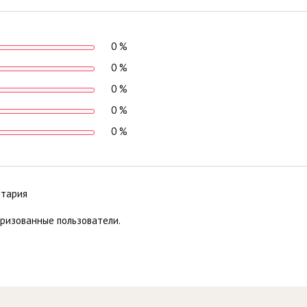
0 %
0 %
0 %
0 %
0 %
нтария
оризованные пользователи.