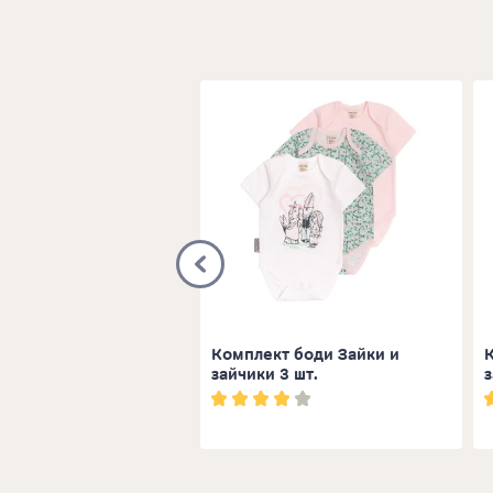
кт нагрудников Зайки
Комплект боди Зайки и
ки 3 шт.
зайчики 3 шт.
з