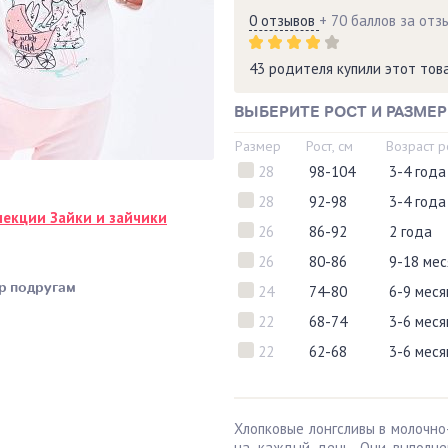
0 отзывов
+ 70 баллов за отз
43 родителя купили этот то
ВЫБЕРИТЕ РОСТ И РАЗМЕР
Размер
Рост, см
Возраст 
28
98-104
3-4 года
28
92-98
3-4 года
лекции Зайки и зайчики
26
86-92
2 года
26
80-86
9-18 мес
р подругам
24
74-80
6-9 меся
22
68-74
3-6 меся
22
62-68
3-6 меся
Хлопковые лонгсливы в молочн
на каждый день. Они выполн