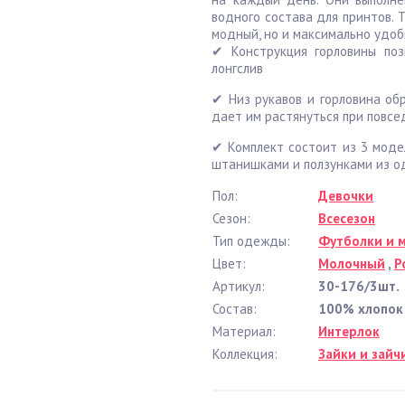
водного состава для принтов. 
модный, но и максимально удоб
✔ Конструкция горловины по
лонгслив
✔ Низ рукавов и горловина об
дает им растянуться при повсе
✔ Комплект состоит из 3 моде
штанишками и ползунками из о
Пол:
Девочки
Сезон:
Всесезон
Тип одежды:
Футболки и 
Цвет:
Молочный
,
Р
Артикул:
30-176/3шт.
Состав:
100% хлопок
Материал:
Интерлок
Коллекция:
Зайки и зайч