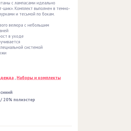
штаны с лампасами идеально
т-шик». Комплект выполнен в темно-
урками и тесьмой по бокам.
ового велюра с небольшим
аней
ост в уходе
ручивается
специальной системой
ожи
одежда
,
Наборы и комплекты
-синий
/ 20% полиэстер