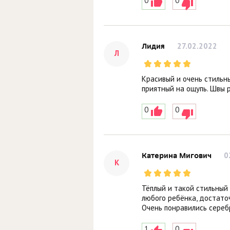
0
0
27.02.2022
Лидия
Л
Красивый и очень стильн
приятный на ощупь. Швы 
0
0
0
Катерина Мигович
К
Тёплый и такой стильный
любого ребёнка, достаточ
Очень понравились сереб
1
0