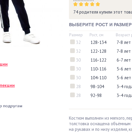
74 родителя купили этот то
ВЫБЕРИТЕ РОСТ И РАЗМЕР
Размер
Рост, см
Возраст
32
128-134
7-8 лет
32
122-128
7-8 лет
30
116-122
6-7 лет
кции
30
110-116
5-6 лет
30
104-110
5-6 лет
ллекции
28
98-104
3-4 год
28
92-98
3-4 год
р подругам
Костюм выполнен из мягкого, п
толстовка оснащена объёмным
на рукавах и по низу изделия,