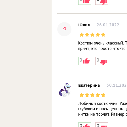
26.01.2022
Юлия
Ю
Костюм очень классный. П
принт, это просто что-то
0
0
30.11.202
Екатерина
Любимый костюмчик! Уже 
глубоким и насыщенным ц
нитки не торчат. Размер 
0
0