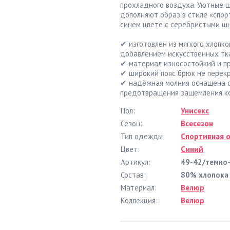
прохладного воздуха. Уютные 
дополняют образ в стиле «спор
синем цвете с серебристыми шн
✔ изготовлен из мягкого хлопк
добавлением искусственных тк
✔ материал износостойкий и пр
✔ широкий пояс брюк не перек
✔ надёжная молния оснащена 
предотвращения защемления к
Пол:
Унисекс
Сезон:
Всесезон
Тип одежды:
Спортивная 
Цвет:
Синий
Артикул:
49-42/темно
Состав:
80% хлопока 
Материал:
Велюр
Коллекция:
Велюр