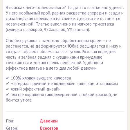
В поисках чего-то необычного? Тогда это платье вас удивит.
У него необычный крой, разная расцветка впереди и сзади и
дизайнерская перемычка на спинке. Девочка не останется
незамеченной! Платье выполнено из мягкого трикотажа
(кулирка с лайкрой, 95%хлопок, 5%эластан).
Оно без рукавов с надежно обработанным краем – не
растянется, не деформируется. Юбка расширяется к низу и
создаёт эффект объема за счет углов. Розовая передняя
часть и зелёная задняя с кувшинками причудливо
сочетаются и делают вещь необычной. Удобное и
эффектное платье на лето для любой девочки.
✔ 100% хлопок высшего качества
✔ материал прочный, не подвержен зацепкам и затяжкам
✔ яркий эффектный дизайн
✔ платье окрашено гипоаллергенной стойкой краской, не
боится утюга
Пол:
Девочки
Сезон:
Всесезон