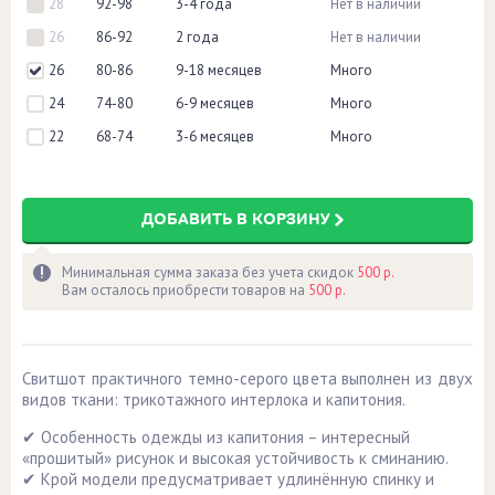
28
92-98
3-4 года
Нет в наличии
26
86-92
2 года
Нет в наличии
26
80-86
9-18 месяцев
Много
24
74-80
6-9 месяцев
Много
22
68-74
3-6 месяцев
Много
ДОБАВИТЬ В КОРЗИНУ
Минимальная сумма заказа без учета скидок
500 р.
Вам осталось приобрести товаров на
500 р.
Свитшот практичного темно-серого цвета выполнен из двух
видов ткани: трикотажного интерлока и капитония.
✔ Особенность одежды из капитония – интересный
«прошитый» рисунок и высокая устойчивость к сминанию.
✔ Крой модели предусматривает удлинённую спинку и