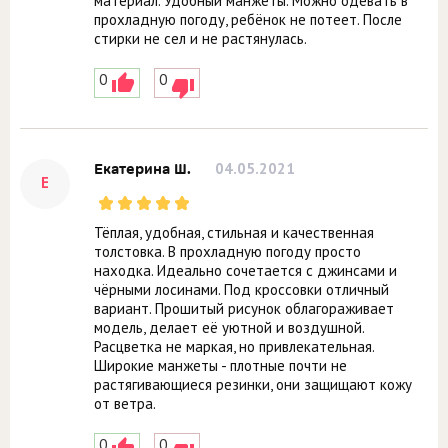
материал. Удобный манжеты. Можно одевать в
прохладную погоду, ребёнок не потеет. После
стирки не сел и не растянулась.
0
0
04.05.2021
Екатерина Ш.
Е
Тёплая, удобная, стильная и качественная
толстовка. В прохладную погоду просто
находка. Идеально сочетается с джинсами и
чёрными лосинами. Под кроссовки отличный
вариант. Прошитый рисунок облагораживает
модель, делает её уютной и воздушной.
Расцветка не маркая, но привлекательная.
Широкие манжеты - плотные почти не
растягивающиеся резинки, они защищают кожу
от ветра.
0
0